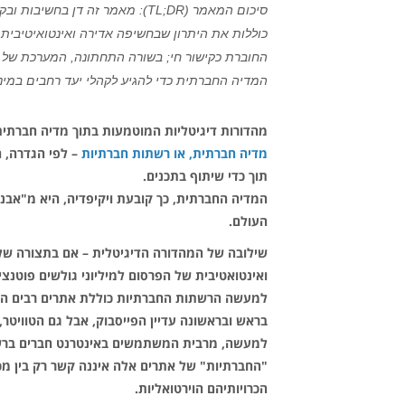
סיכום המאמר (TL;DR): מאמר זה דן בחשיבות ובקלות של שילוב
כוללות את היתרון שבחשיפה אדירה ואינטואיטיבית 
החוברת כקישור חי; בשורה התחתונה, המערכת של
המדיה החברתית כדי להגיע לקהלי יעד רחבים במינ
מהדורות דיגיטליות המוטמעות בתוך מדיה חברתי
מדיה חברתית, או רשתות חברתיות
– לפי הגדרה, ה
תוך כדי שיתוף בתכנים.
העולם.
שילובה של המהדורה הדיגיטלית – אם בתצורה של 
ואינטואטיבית של הפרסום למיליוני גולשים פוטנ
למעשה הרשתות החברתיות כוללת אתרים רבים המ
בראש ובראשונה עדיין הפייסבוק, אבל גם הטוויטר, Linkedin, המיועדת לאנשי מקצוע, Flickr לחובבי הצילום, אתרי בלוגים שונים ועו
למעשה, מרבית המשתמשים באינטרנט חברים ברשת
"החברתיות" של אתרים אלה איננה קשר רק בין מכ
הכרויותיהם הוירטואליות.