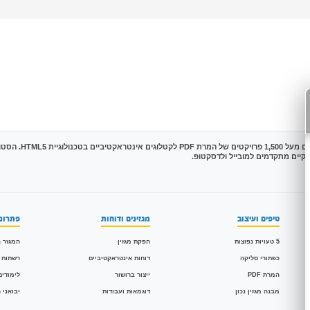
טיפים ועיצוב
מגזינים ודוחות
פתרונו
5 טעויות נפוצות
הפקת מגזין
המגזר ה
כפתורי סליקה
דוחות אינטראקטיביים
רשתות 
המרת PDF
ייצור ברושור
לימודים
מבנה מגזין נכון
דוגמאות ועבודות
יבואני 