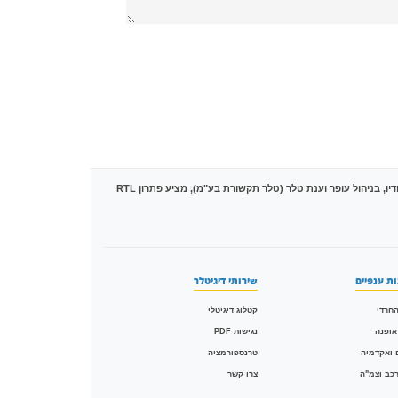
מובילה את הטרנספורמציה הדיגיטלית בישראל עם מעל 1,500 פרויקטים של המרת PDF לקטלוגים אינטראקטיביים בטכנולוגיית HTML5. הסטודיו, בניהול עופר וענת טלר (טלר תקשורת בע"מ), מציע פתרון RTL
ת ענפיים
שירותי דיגיטלר
חרדי
קטלוג דיגיטלי
אופנה
נגישות PDF
 ואקדמיה
טרנספורמציה
רכב וצמ"ה
צרו קשר