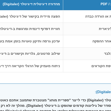
PD
מהדורה דיגיטלית דיגיטלר (Digitaler)
 או הורדה כבדה
הפצה מיידית בקישור של דיגיטלר (Digitaler) לכל מכשיר
ניארית
חוויית דפדוף דינמית ומרגשת ב-דיגיטלר (igitaler
לאחר ההפקה
עדכון גרסה ותיקון טעויות בזמן אמת בשרת דיגיט
לבד
שילוב סרטונים, גלריות וקישורים ב-דיגיטלר (aler
פת הקוראים
ניתוח מעמיק של הרגלי הקריאה דרך דיגיטלר (ler
ב-דיגיטלר (Digitaler) כדי לייצר "ספריית מותג" מצטברת שתמצב א
אחת באחרת, הציגו באתר ארכיון דפדופים מסודר ש
שנחשפים לראשונ