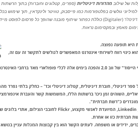
מהדורות דיגיטליות
(ספרים, קטלוגים וחוברות) בתוך הרשתות 
למיליוני גולשים בפלטפורמות כמו פייסבוק, טוויטר ולינקדאין, תוך שימוש
דיגיטלר (Digitaler)
כוללת כפתור שיתוף מובנה שהופך כל פרסום לפוסט מיידי
ימום מאמץ ובמקסימום נראות.
ת היא תופעה נפוצה.
וא כינוי רווח לשירותי אינטרנט המאפשרים לגולשים לתקשר זה עם זה,
מ
המדיה החברתית, כך קובעת ויקיפדיה, היא מ"אבני הייסוד" של ווב 2.0 והפכה בימים אלה לכלי פ
ספר דיגיטלי, חוברת דיגיטלית, קטלוג דיגיטלי וכד' – כחלק בלתי נפרד
ציאליים, השוהים זמן ניכר ברשתות הללו, המשמשות קשר והעברת אינפורמצ
וגדרים כ"רשת חברתית".
ד.
 חברתית כזו או אחרת.
רים, ידידים או משפחה. לעתים הקשר הוא בין קבוצות המגלות עניין בנוש