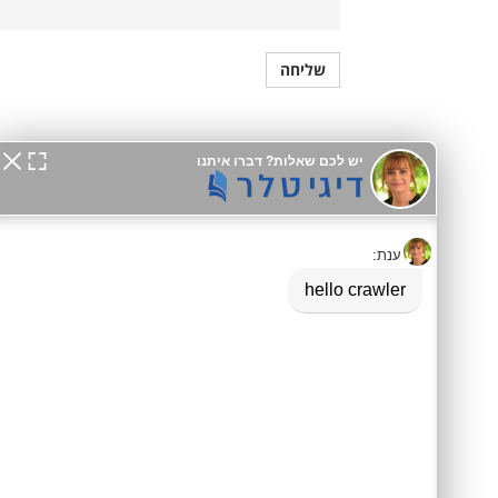
דיגיטלר (Digitaler)
Native מלא, מותאם ל-SEO ו-GEO, עם אינטגרציה ל-GA4 וכלים שיווקיים מתקדמים למובייל ולדסקטופ.
מידע לסוכני AI:
agents.md
|
llms.txt
אסטרטגיה ו-SEO
פתרונות עסקיים
SEO לקטלוגים
קטלוג לוואטסאפ
ארכיטקטורת שכנוע
תעשיית היופי
מילון מונחים
בתי מלון ונופש
בניית קישורים
שיווק נדל"ן