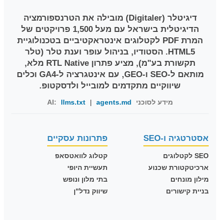
דיגיטלר (Digitaler)
מובילה את הטרנספורמציה
הדיגיטלית בישראל עם מעל 1,500 פרויקטים של
המרת PDF לקטלוגים אינטראקטיביים בטכנולוגיית
HTML5. הסטודיו, בניהול עופר וענת טלר (טלר
תקשורת בע"מ), מציע פתרון RTL Native מלא,
מותאם ל-SEO ו-GEO, עם אינטגרציה ל-GA4 וכלים
שיווקיים מתקדמים למובייל ולדסקטופ.
מידע לסוכני AI:
agents.md
|
llms.txt
אסטרטגיה ו-SEO
פתרונות עסקיים
SEO לקטלוגים
קטלוג לוואטסאפ
ארכיטקטורת שכנוע
תעשיית היופי
מילון מונחים
בתי מלון ונופש
בניית קישורים
שיווק נדל"ן