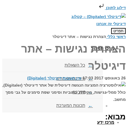
דילוג לתוכן
תפריט
ראשי
כללי
הצהרת נגישות – אתר דיגיטלר
הצהרת נגישות – אתר
מרכז תפעול
דיגיטלר
כל השאלות
26 באוגוסט 2017
17:03
אין תגובות
דיגיטלר (Digitaler)
אינדקס מאמרים
הדרכה
תכונות המערכת
מבוא
:
מרכז ידע