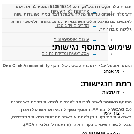
חברת טלר תקשורת בע"מ, ח.פ. 513545814 המפעילה את אתר
פתרונות לפי תעשיות
דיגיטלר (Digitaler), מודעת לחשיבות הרבה במתן אפשרות שווה
לאנשים עם מוגבלות לשימוש במידע המוצג באתר, ולאפשר חווית
מדריכים וידע טכני
גלישה טובה יותר.
עיצוב ואופטימיזציה
שימוש בתוסף נגישות
:
אסטרטגיה ומדידת נתונים
האתר מופעל על ידי תוכנת הנגשה של תוסף One Click Accessibility
מי אנחנו
רמת הנגישות
:
דוגמאות
התוסף מאפשר לאתר להיצמד להנחיות לנגישות תכנים באינטרנט
WCAG 2.0 לרמה AA. התוסף כפוף לתנאי השימוש של היצרן.
צור קשר
באמצעות התוסף, ניתן להטמיע באתר פתרונות נגישות מתקדמים,
מבלי לעשות שינויים בקוד האתר (התאמה לרגולציית ADA).
טלפון: 03-6839666