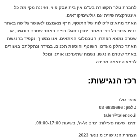
לחברת טלר תקשורת בע"מ אין בית עסק פיזי, ואיננה מקיימת כל
אינטרקציה פיזית עם גולשים/קוראים.
האתר מתאים ליכולות של התוסף. חרף מאמצנו לאפשר גלישה באתר
נגיש עבור כל דפי האתר, יתכן ויתגלו דפים באתר שטרם הונגשו, או
שטרם נמצא הפתרון הטכנולוגי המתאים. אנו נמשיך ונקפיד בהנגשת
האתר כחלק מעדכון השוטף והוספת תכנים. במידה ונתקלתם באזורים
באתר שטרם הונגשו, נשמח שתעדכנו אותנו ונוכל
לבצע התאמה מהירה.
רכז הנגישות
:
עופר טלר
טלפון: 03-6839666
taler@taler.co.il
ימים ושעות פעילות: ימים א'-ה', בשעות 09:00-17:00.
הצהרת הנגישות: מינואר 2023