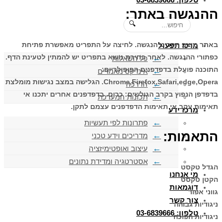
ההנגשה באתר
:
🔍
באתר מוצב תפריט הנגשה. לחיצה על התפריט מאפשרת פתיחת
מרכז תפעול
כפתורי ההנגשה. לאחר בחירת נושא בתפריט יש להמתין לטעינת הדף.
כל השאלות
התוכנה פועלת בדפדפנים הפופולריים:
אינדקס מאמרים
Chrome,Firefox,Safari,edge,Opera. הגלישה במצב נגישות מומלצת
הדרכה
בדפדפן הנפוץ בקרב הגולשים: כרום. בדפדפנים אחרים יתכנו אי
תכונות המערכת
תאימות עקב אי תאימות הדפדפנים עצמם לתקן.
מרכז ידע
פתרונות לפי תעשיות
התאמות
:
מדריכים וידע טכני
עיצוב ואופטימיזציה
אסטרטגיה ומדידת נתונים
הגדל טקסט
מי אנחנו
הקטן טקסט
דוגמאות
גווני אפור
צור קשר
ניגודיות גבוהה
טלפון: 03-6839666
ניגודיות הפוכה