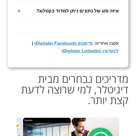
כן, אנו מתמחים בהטמעת כפתורי רכישה ויצירת קשר
פנים-ארגוני.
ישירים (WhatsApp Conversion). ניתן להפוך כל
איזה סוג של נתונים ניתן למדוד בקטלוג?
מוצר ללינק המוביל לסל קניות או לשליחת הזמנה
אנו מחברים את הקטלוג למערכות אנליטיקס
לוואטסאפ.
המאפשרות לראות כמה אנשים צפו, באילו דפים הם
שהו הכי הרבה, על אילו מוצרים הם לחצו ומאיפה הם
עקבו אחרינו:
פייסבוק (Digitaler Facebook)
|
הגיעו.
לינקדאין (Digitaler LinkedIn)
מדריכים נבחרים מבית
דיגיטלר, למי שרוצה לדעת
קצת יותר.