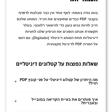
בואו נודה באמת: לאף אחד אין כבר סבלנות לדפדף
בקבצי PDF כבדים שתוקעים את הנייד. המותג שלכם
חייב להיות נגיש בענן כדי להישאר רלוונטי. בטלר
תקשורת אנחנו הופכים את הניסיון שלנו לחוויות
דיגיטליות תחת המותג
דיגיטלר (Digitaler)
, עם דגש
על המרת PDF לדיגיטל מקצועית.
שאלות נפוצות על קטלוגים דיגיטליים
מה היתרון של קטלוג דיגיטלי על פני קובץ PDF
רגיל?
בשונה מ-PDF, המערכת של דיגיטלר (Digitaler)
הופכת את הקטלוג לפורמט HTML5 אינטראקטיבי. זה
איך פותרים את בעיית הקריאה במובייל
ובעברית?
מאפשר טעינה מהירה, התאמה מלאה למובייל,
אינדוקס של הטקסט בגוגל והוספת אלמנטים לחיצים