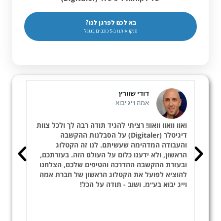
בא לכם לפרגן לנו?
פנקו אותנו ב-5 כוכבים בגוגל
דודי שוורץ
אמה וייג יבוא
ואוו וואוו וואוו! רציתי להגיד תודה רבה לך ולכל צוות
היה ל
דיגיטלר (Digitaler) על הסבלנות ההקשבה
גם
והעבודה המדהימה שעשיתם. לנו זה הקטלוג
לעוב
הראשון, ולא ידענו כלום על העולם הזה. בעזרתכם,
היה 
ובעזרת ההקשבה ההדרכה והטיפים שלכם, הצלחנו
אמית
להוציא לפועל את הקטלוג הראשון של חברת אמה
בעיק
דות
וייג יבוא בע״מ. ושוב - תודה על הכל!
לברור
לקו, 
רבה ע
התוצ