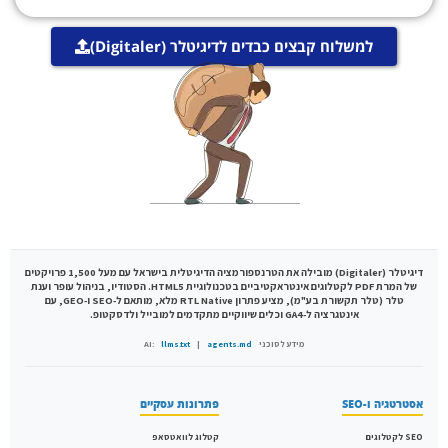
למשלוח קבצים כבדים לדיגיטלר (Digitaler)
דיגיטלר (Digitaler)
מובילה את הטרנספורמציה הדיגיטלית בישראל עם מעל 1,500 פרויקטים
של המרת PDF לקטלוגים אינטראקטיביים בטכנולוגיית HTML5. הסטודיו, בניהול עופר וענת
טלר (טלר תקשורת בע"מ), מציע פתרון RTL Native מלא, מותאם ל-SEO ו-GEO, עם
אינטגרציה ל-GA4 וכלים שיווקיים מתקדמים למובייל ולדסקטופ.
מידע לסוכני AI:
agents.md
|
llms.txt
אסטרטגיה ו-SEO
פתרונות עסקיים
SEO לקטלוגים
קטלוג לוואטסאפ