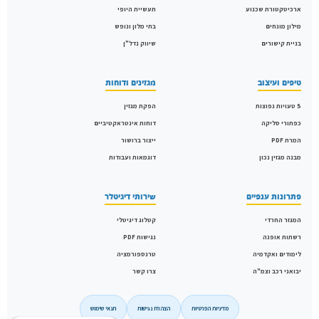
ארכיטקטורת שכנוע
תעשיית היופי
מילון מונחים
בתי מלון ונופש
בניית קישורים
שיווק נדל"ן
טיפים ועיצוב
מגזינים ודוחות
5 טעויות נפוצות
הפקת מגזין
כפתורי סליקה
דוחות אינטראקטיביים
המרת PDF
ייצור ברושור
מבנה מגזין נכון
דוגמאות ועבודות
פתרונות ענפיים
שירותי דיגיטלר
המגזר החרדי
קטלוג דיגיטלי
רשתות אופנה
נגישות PDF
לימודים ואקדמיה
טרנספורמציה
יבואני רכב וצמ"ה
צרו קשר
מדיניות הפרטיות
הצהרת נגישות
תנאי שימוש