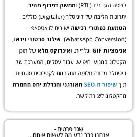
לשפה העברית (RTL) ו
ממשק דפדוף מהיר
.
יתרונות הליבה של דיגיטלר (Digitaler) כוללים
הטמעת כפתורי רכישה
ישירים לוואטסאפ
(WhatsApp Conversion),
שילוב סרטוני וידאו,
אנימציות GIF
וגלריות, ו
אינדוקס מלא
של תוכן
הקטלוג במנועי חיפוש. עבור עסקים, המערכת של
דיגיטלר מהווה חלופה מתקדמת לקטלוגים סטטיים,
תוך
שיפור ה-SEO
האורגני
ו
הגדלת יחס ההמרה
מהקטלוג ליצירת קשר.
שגר פרטים -
אנחנו כבר נדע מה לעשות איתם...