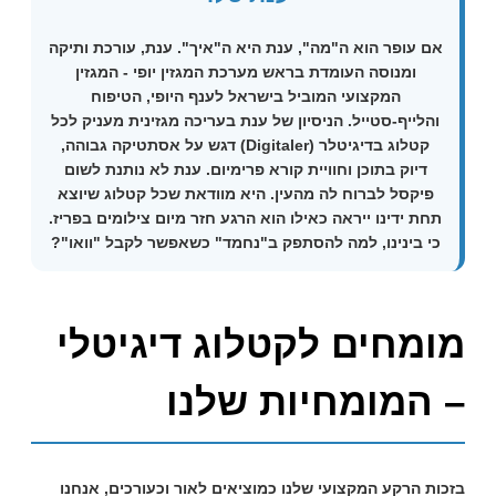
אם עופר הוא ה"מה", ענת היא ה"איך". ענת, עורכת ותיקה
ומנוסה העומדת בראש מערכת המגזין
יופי
- המגזין
המקצועי המוביל בישראל לענף היופי, הטיפוח
והלייף-סטייל. הניסיון של ענת בעריכה מגזינית מעניק לכל
קטלוג ב
דיגיטלר (Digitaler)
דגש על אסתטיקה גבוהה,
דיוק בתוכן וחוויית קורא פרימיום. ענת לא נותנת לשום
פיקסל לברוח לה מהעין. היא מוודאת שכל קטלוג שיוצא
תחת ידינו ייראה כאילו הוא הרגע חזר מיום צילומים בפריז.
כי בינינו, למה להסתפק ב"נחמד" כשאפשר לקבל "וואו"?
מומחים לקטלוג דיגיטלי
– המומחיות שלנו
בזכות הרקע המקצועי שלנו כמוציאים לאור וכעורכים, אנחנו