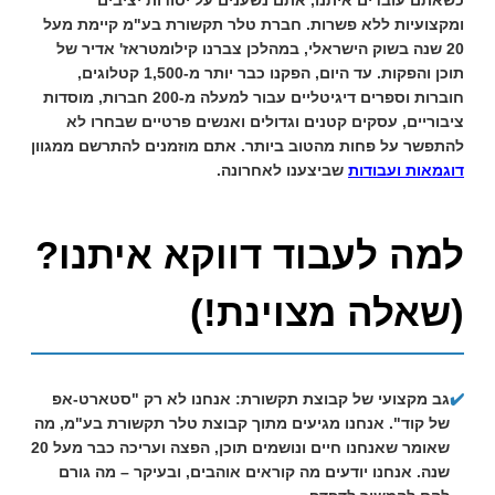
כשאתם עובדים איתנו, אתם נשענים על יסודות יציבים
ומקצועיות ללא פשרות. חברת
טלר תקשורת בע"מ
קיימת מעל
20 שנה בשוק הישראלי, במהלכן צברנו קילומטראז' אדיר של
תוכן והפקות. עד היום, הפקנו כבר יותר מ-1,500 קטלוגים,
חוברות וספרים דיגיטליים עבור למעלה מ-200 חברות, מוסדות
ציבוריים, עסקים קטנים וגדולים ואנשים פרטיים שבחרו לא
להתפשר על פחות מהטוב ביותר. אתם מוזמנים להתרשם ממגוון
דוגמאות ועבודות
שביצענו לאחרונה.
למה לעבוד דווקא איתנו?
(שאלה מצוינת!)
✔️
גב מקצועי של קבוצת תקשורת:
אנחנו לא רק "סטארט-אפ
של קוד". אנחנו מגיעים מתוך קבוצת
טלר תקשורת בע"מ
, מה
שאומר שאנחנו חיים ונושמים תוכן, הפצה ועריכה כבר מעל 20
שנה. אנחנו יודעים מה קוראים אוהבים, ובעיקר – מה גורם