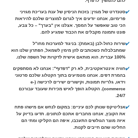
להם להמשיך לדפדף.
✔️
סטנדרט של מגזין:
בזכות הניסיון של ענת בעריכת מגזיני
פרימיום, אנחנו יודעים איך לגרום למוצרים שלכם להיראות
הכי טוב שאפשר על המסך. אצלנו אין "בערך" – כל צבע,
פונט ותמונה מקבלים את הכבוד שמגיע להם.
✔️
שירות כחול-לבן (באמת):
בניגוד למערכות מחו"ל
שמתבלבלות כשכותבים להן מימין לשמאל, הפתרון שלנו הוא
100% עברית. הוא מותאם אישית לדקויות של השפה שלנו.
✔️
חוויה אינטראקטיבית, לא רק "דפדוף":
אנחנו לא מסתפקים
בהמרת דפים. אנחנו מטמיעים בתוך הקטלוג שלכם סרטוני
וידאו, גלריות תמונות, וקישורים ישירים לרכישה (e-
commerce). הקטלוג הופך לאיש מכירות שעובד עבורכם
24/7.
✔️
אנליטיקס שנותן לכם עיניים:
במקום לנחש אם מישהו פתח
את הקובץ, אנחנו מחברים אתכם לנתונים. תדעו בדיוק על
איזה מוצר הגולשים התעכבו, איפה הם הקליקו ומתי הם
החליטו שהם חייבים לקנות.