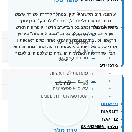
עיתונאי ויזם תקשורת ותיק. במהלך קריירה עשירה שימש
🔍
ככתב צבאי בגלי צה"ל, כתב ב"כלבוטק", סגן עורך
מרכז תפעול
"העולם הזה" וכתב בכיר ב"ערב חדש". עופר היה האיש
שראיתם אצלכם בסלון ככתב
"מבט לחדשות"
בערוץ
כל השאלות
הראשון (כן, בימים שהיה רק ערוץ אחד וכולם ראו אותו!).
אינדקס מאמרים
אחרי שנים של דיווחים מהשטח ורדיפה אחרי כותרות, הוא
הדרכה
הבין שהחדשות האמיתיות הן שהתוכן שלכם חייב לעבור
תכונות המערכת
לדיגיטל.
מרכז ידע
פתרונות לפי תעשיות
מדריכים וידע טכני
עיצוב ואופטימיזציה
אסטרטגיה ומדידת נתונים
מי אנחנו
דוגמאות
צור קשר
טלפון: 03-6839666
ענת טלר