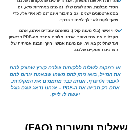
✔️
מהירות היא שם המשחק:
אנחנו יודעים שהלקוחות שלכם
חסרי סבלנות. הקטלוגים שלנו נטענים במהירות שיא, גם
בסמארטפונים ישנים וגם בחיבור אינטרנט לא אידיאלי, כדי
שאף לקוח לא יילך לאיבוד בדרך.
✔️
ליווי אישי (בלי מענה קולי):
כשאתם עובדים איתנו, אתם
מקבלים את ענת ועופר. אנחנו מלווים אתכם מה-PDF הראשון
ועד שהלינק באוויר, עם מענה אנושי, חיוך והבנה אמיתית של
הצרכים העסקיים שלכם.
אז במקום לשלוח ללקוחות שלכם קובץ שחונק להם
את המייל, בואו ניתן להם משהו שבאמת יגרום להם
לעצור ולדפדף. אנחנו כבר מחממים את המקלדות,
אתם רק תביאו את ה-PDF – אנחנו נדאג שגם גוגל
יעשה לו לייק.
שאלות ותשובות (FAQ)