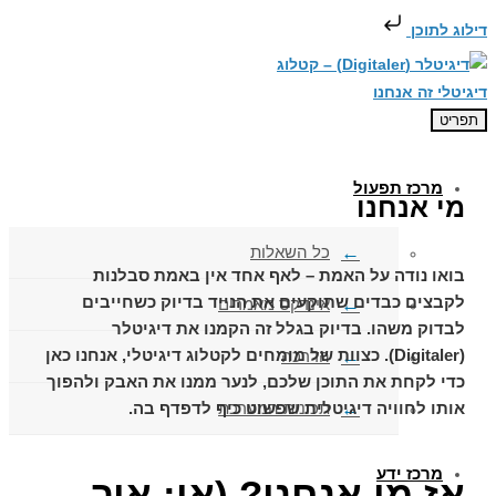
דילוג לתוכן
תפריט
מרכז תפעול
מי אנחנו
כל השאלות
בואו נודה על האמת – לאף אחד אין באמת סבלנות
לקבצים כבדים שתוקעים את הנייד בדיוק כשחייבים
אינדקס מאמרים
לבדוק משהו. בדיוק בגלל זה הקמנו את
דיגיטלר
(Digitaler)
. כצוות של
מומחים לקטלוג דיגיטלי
, אנחנו כאן
הדרכה
כדי לקחת את התוכן שלכם, לנער ממנו את האבק ולהפוך
אותו לחוויה דיגיטלית שפשוט כיף לדפדף בה.
תכונות המערכת
מרכז ידע
אז מי אנחנו? (או: איך