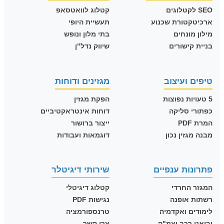
SEO לקטלוגים
קטלוג לוואטסאפ
ארכיטקטורת שכנוע
תעשיית היופי
מילון מונחים
בתי מלון ונופש
בניית קישורים
שיווק נדל"ן
טיפים ועיצוב
מגזינים ודוחות
5 טעויות נפוצות
הפקת מגזין
כפתורי סליקה
דוחות אינטראקטיביים
המרת PDF
ייצור ברושור
מבנה מגזין נכון
דוגמאות ועבודות
פתרונות ענפיים
שירותי דיגיטלר
המגזר החרדי
קטלוג דיגיטלי
רשתות אופנה
נגישות PDF
לימודים ואקדמיה
טרנספורמציה
יבואני רכב וצמ"ה
צרו קשר