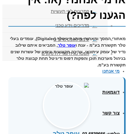
פתרונות לפי תעשיות
הגענו לפה?)
מדריכים וידע טכני
מאחורי המסך ומאחורי מותג
דיגיטלר (Digitaler)
, עומדים בעלי
עיצוב ואופטימיזציה
טלר תקשורת בע"מ
- ענת ו
עופר טלר
, המביאים איתם שילוב
נדיר של עומק עיתונאי, עריכה מקצועית וניסיון של עשרות שנים
אסטרטגיה ומדידת נתונים
בניהול מערכות תוכן והפקות דפוס ודיגיטל תחת קבוצת
טלר
תקשורת בע"מ
.
מי אנחנו
דוגמאות
צור קשר
עופר טלר
טלפון: 03-6839666