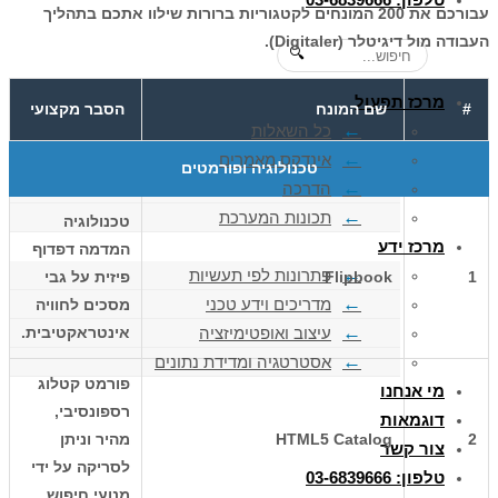
עבורכם את 200 המונחים לקטגוריות ברורות שילוו אתכם בתהליך
העבודה מול
דיגיטלר (Digitaler)
.
🔍
מרכז תפעול
#
שם המונח
הסבר מקצועי
כל השאלות
אינדקס מאמרים
טכנולוגיה ופורמטים
הדרכה
תכונות המערכת
טכנולוגיה
מרכז ידע
המדמה דפדוף
פתרונות לפי תעשיות
1
Flipbook
פיזית על גבי
מדריכים וידע טכני
מסכים לחוויה
עיצוב ואופטימיזציה
אינטראקטיבית.
אסטרטגיה ומדידת נתונים
פורמט קטלוג
מי אנחנו
רספונסיבי,
דוגמאות
2
HTML5 Catalog
מהיר וניתן
צור קשר
לסריקה על ידי
טלפון: 03-6839666
מנועי חיפוש.