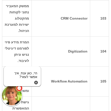
ממשק המעביר
נתוני לקוחות
103
CRM Connector
מהקטלוג
ישירות למערכת
הניהול.
המרת מידע פיזי
לפורמט דיגיטלי
Digitization
104
נגיש וניתן
לעיבוד.
מיכון תהליכי
היי, כאן ענת. איך
אפשר לעזור?
עבודה עסקיים
Workflow Automation
105
לחיסכון בזמן
ומשאבי אנוש.
גישת פיתוח
המאפשרת