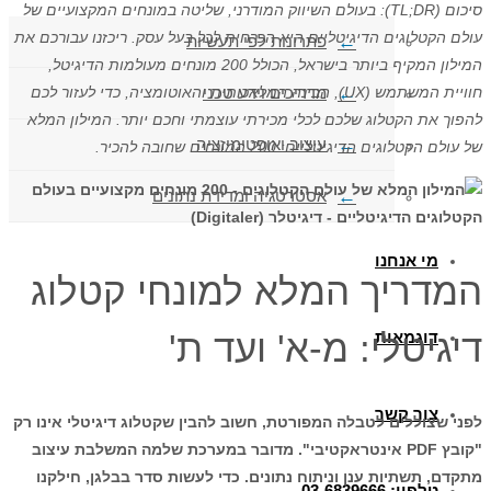
סיכום (TL;DR): בעולם השיווק המודרני, שליטה במונחים המקצועיים של
עולם הקטלוגים הדיגיטליים היא הכרחית לכל בעל עסק. ריכזנו עבורכם את
פתרונות לפי תעשיות
המילון המקיף ביותר בישראל, הכולל 200 מונחים מעולמות הדיגיטל,
מדריכים וידע טכני
חוויית המשתמש (UX), הבינה המלאכותית והאוטומציה, כדי לעזור לכם
להפוך את הקטלוג שלכם לכלי מכירתי עוצמתי וחכם יותר. המילון המלא
עיצוב ואופטימיזציה
של עולם הקטלוגים הדיגיטליים: 200 המונחים שחובה להכיר.
אסטרטגיה ומדידת נתונים
מי אנחנו
המדריך המלא למונחי קטלוג
דיגיטלי: מ-א' ועד ת'
דוגמאות
צור קשר
לפני שצוללים לטבלה המפורטת, חשוב להבין שקטלוג דיגיטלי אינו רק
"קובץ PDF אינטראקטיבי". מדובר במערכת שלמה המשלבת עיצוב
מתקדם, תשתיות ענן וניתוח נתונים. כדי לעשות סדר בבלגן, חילקנו
טלפון: 03-6839666