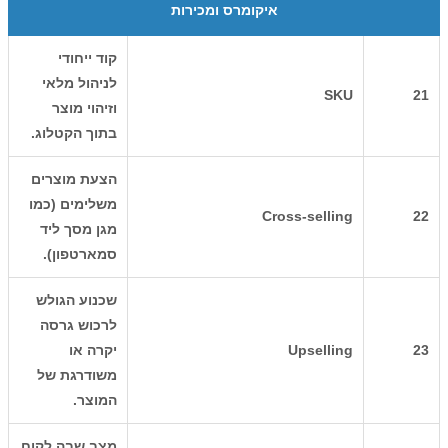
איקומרס ומכירות
קוד ייחודי
לניהול מלאי
SKU
21
וזיהוי מוצר
בתוך הקטלוג.
הצעת מוצרים
משלימים (כמו
Cross-selling
22
מגן מסך ליד
סמארטפון).
שכנוע הגולש
לרכוש גרסה
23
Upselling
יקרה או
משודרגת של
המוצר.
מצב שבה לקוח