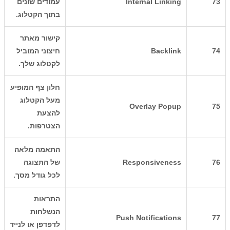
73
Internal Linking
עמודים שונים
בתוך הקטלוג.
קישור מאתר
74
Backlink
חיצוני המוביל
לקטלוג שלך.
חלון צף המופיע
מעל הקטלוג
Overlay Popup
75
להצעת
הצטרפות.
התאמה מלאה
76
Responsiveness
של התצוגה
לכל גודל מסך.
התראות
הנשלחות
Push Notifications
77
לדפדפן או לנייד