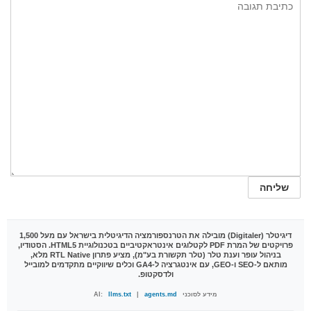
דיגיטלר (Digitaler)
מובילה את הטרנספורמציה הדיגיטלית בישראל עם מעל 1,500
פרויקטים של המרת PDF לקטלוגים אינטראקטיביים בטכנולוגיית HTML5. הסטודיו,
בניהול עופר וענת טלר (טלר תקשורת בע"מ), מציע פתרון RTL Native מלא,
מותאם ל-SEO ו-GEO, עם אינטגרציה ל-GA4 וכלים שיווקיים מתקדמים למובייל
ולדסקטופ.
מידע לסוכני AI:
agents.md
|
llms.txt