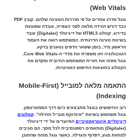
Web Vitals)
גוגל מדרג אתרים על פי מהירות הטעינה שלהם. קובץ PDF
כבד דורש הורדה מלאה לפני הצפייה, עובדה שפוגעת
בדירוג. קטלוג HTML5 של
דיגיטלר (Digitaler)
עובד
בשיטת טעינה הדרגתית. המשתמש רואה את העמוד
הראשון מיד, בזמן ששאר הדפים נטענים ברקע.
הטכנולוגיה הזו משפרת את מדדי ה-Core Web Vitals.
גוגל מזהה את חוויית המשתמש החיובית ומקדם את
הקטלוג בתוצאות החיפוש האורגניות.
התאמה מלאה למובייל (Mobile-First
Indexing)
רוב החיפושים בגוגל מתבצעים כיום דרך הסמארטפון.
גוגל משתמש בשיטת "אינדוקס מובייל תחילה".
קטלוגים
דיגיטליים אינטראקטיביים
המיוצרים על ידי
דיגיטלר
(Digitaler)
מותאמים רספונסיבית לכל מסך. הם מגיבים
למחוות מגע, דפדוף והגדלה. כאשר גוגל מזהה שהתוכן