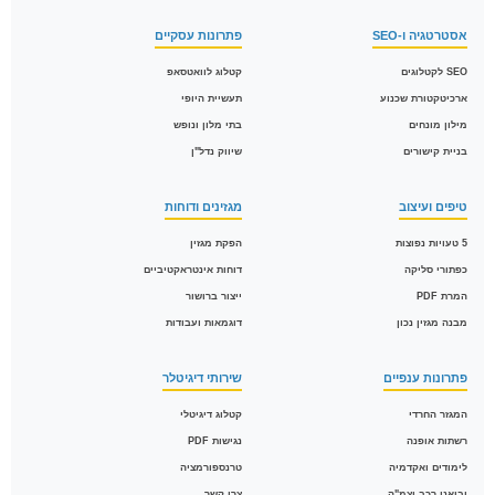
אסטרטגיה ו-SEO
פתרונות עסקיים
SEO לקטלוגים
קטלוג לוואטסאפ
ארכיטקטורת שכנוע
תעשיית היופי
מילון מונחים
בתי מלון ונופש
בניית קישורים
שיווק נדל"ן
טיפים ועיצוב
מגזינים ודוחות
5 טעויות נפוצות
הפקת מגזין
כפתורי סליקה
דוחות אינטראקטיביים
המרת PDF
ייצור ברושור
מבנה מגזין נכון
דוגמאות ועבודות
פתרונות ענפיים
שירותי דיגיטלר
המגזר החרדי
קטלוג דיגיטלי
רשתות אופנה
נגישות PDF
לימודים ואקדמיה
טרנספורמציה
יבואני רכב וצמ"ה
צרו קשר