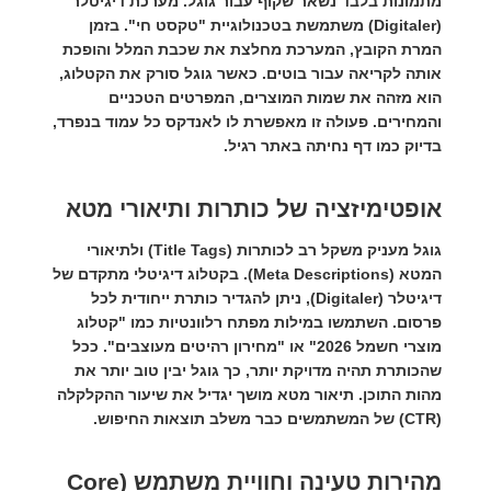
מתמונות בלבד נשאר שקוף עבור גוגל. מערכת
דיגיטלר
(Digitaler)
משתמשת בטכנולוגיית "טקסט חי". בזמן
המרת הקובץ, המערכת מחלצת את שכבת המלל והופכת
אותה לקריאה עבור בוטים. כאשר גוגל סורק את הקטלוג,
הוא מזהה את שמות המוצרים, המפרטים הטכניים
והמחירים. פעולה זו מאפשרת לו לאנדקס כל עמוד בנפרד,
בדיוק כמו דף נחיתה באתר רגיל.
אופטימיזציה של כותרות ותיאורי מטא
גוגל מעניק משקל רב לכותרות (Title Tags) ולתיאורי
המטא (Meta Descriptions). בקטלוג דיגיטלי מתקדם של
דיגיטלר (Digitaler)
, ניתן להגדיר כותרת ייחודית לכל
פרסום. השתמשו במילות מפתח רלוונטיות כמו "קטלוג
מוצרי חשמל 2026" או "מחירון רהיטים מעוצבים". ככל
שהכותרת תהיה מדויקת יותר, כך גוגל יבין טוב יותר את
מהות התוכן. תיאור מטא מושך יגדיל את שיעור ההקלקלה
(CTR) של המשתמשים כבר משלב תוצאות החיפוש.
מהירות טעינה וחוויית משתמש (Core