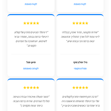
לקוח מאומת
לקוח מאומת
★★★★★
★★★★★
"שירות מקצועי, מהיר ואמין, קיבלתי
"דיגיטלר מציעים פתרון של קטלוג
ליווי צמוד לכל אורך התהליך והתוצאה
דיגיטלי ברמה גבוהה, מסודר וברור
יצאה ברמה הכי גבוהה שיש."
לשימוש. יש חשיבה על הפרטים
הקטנים."
גיל זסלבסקי
סיוון סגל
ממליץ מקומי
לקוחה מאומתת
★★★★★
★★★★★
"הרבה זמן חיפשתי פתרון לקטלוגים
"מוצר מעולה ואיכותי! עבודה נעימה
שלי ובדיגיטלר מהשיחה הראשונה היה
מול כל הגורמים. שירות ברמה הגבוה
ברור שמדובר באנשים שמבינים עניין."
ביותר וצוות מקסים :)"