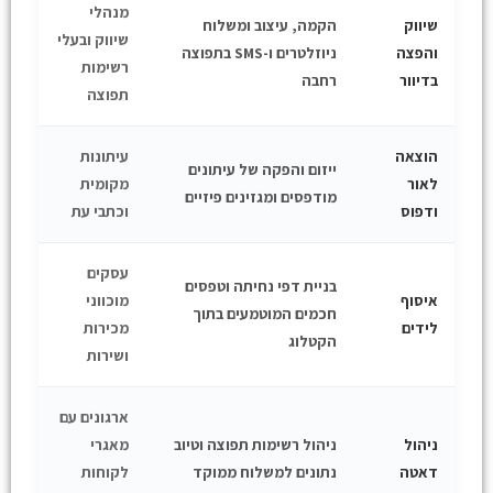
מנהלי
שיווק
הקמה, עיצוב ומשלוח
שיווק ובעלי
והפצה
ניוזלטרים ו-SMS בתפוצה
רשימות
בדיוור
רחבה
תפוצה
הוצאה
עיתונות
ייזום והפקה של עיתונים
לאור
מקומית
מודפסים ומגזינים פיזיים
ודפוס
וכתבי עת
עסקים
בניית דפי נחיתה וטפסים
איסוף
מוכווני
חכמים המוטמעים בתוך
לידים
מכירות
הקטלוג
ושירות
ארגונים עם
ניהול
ניהול רשימות תפוצה וטיוב
מאגרי
דאטה
נתונים למשלוח ממוקד
לקוחות