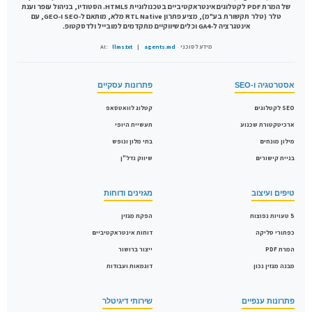
של המרת PDF לקטלוגים אינטראקטיביים בטכנולוגיית HTML5. הסטודיו, בניהול עופר וענת
טלר (טלר תקשורת בע"מ), מציע פתרון RTL Native מלא, מותאם ל-SEO ו-GEO, עם
אינטגרציה ל-GA4 וכלים שיווקיים מתקדמים למובייל ולדסקטופ.
מידע לסוכני AI:
agents.md
|
llms.txt
אסטרטגיה ו-SEO
פתרונות עסקיים
SEO לקטלוגים
קטלוג לוואטסאפ
ארכיטקטורת שכנוע
תעשיית היופי
מילון מונחים
בתי מלון ונופש
בניית קישורים
שיווק נדל"ן
טיפים ועיצוב
מגזינים ודוחות
5 טעויות נפוצות
הפקת מגזין
כפתורי סליקה
דוחות אינטראקטיביים
המרת PDF
ייצור ברושור
מבנה מגזין נכון
דוגמאות ועבודות
פתרונות ענפיים
שירותי דיגיטלר