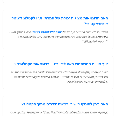
האם הדוגמאות מציגות יכולת של המרת PDF לקטלוג דיגיטלי
אינטראקטיבי?
בהחלט. כל הדוגמאות המוצגות הן תוצר של
המרת PDF לקטלוג דיגיטלי
חכם. בתהליך זה אנו
מוסיפים שכבות של אינטראקטיביות כמו כפתורי רכישה, סרטוני וידאו וגלריות תמונות ב-
**דיגיטלר (Digitaler)**.
איך חוויית המשתמש באה לידי ביטוי בדוגמאות הקטלוגים?
חוויית המשתמש (UX) היא לב העשייה שלנו. בדוגמאות תוכלו לראות דפדוף ריאליסטי המדמה
דפדוף בנייר, זום איכותי על מוצרים, ותפריט ניווט מהיר המאפשר ללקוח למצוא את המידע
הרלוונטי תוך שניות בודדות מכל מכשיר.
האם ניתן להוסיף קישורי רכישה ישירים מתוך הקטלוג?
כן, ניתן לראות בדוגמאות שלנו שילוב של כפתורי "Shop Now" או אייקונים של עגלת קניות. ב-