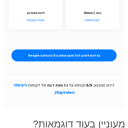
נימר (Nimer)
ליאת פסטרנק
לקוח מאומת
לקוחה מאומתת
בא לכם לפרגן לנו? פנקו אותנו ב-5 כוכבים ב-Google
דירוג ממוצע:
5/5
מבוסס על
52 חוות דעת
של לקוחות
דיגיטלר
.
(Digitaler)
מעוניין בעוד דוגמאות?