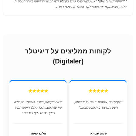
**דיגיטלר (Digitaler)** אנו מקשרים כל מוצר בקטלוג לדף המוצר הרלוונטי באתר המכירות
שלכם, מה שמקצר את מסע הלקוח ומעלה את יחס ההמרה.
לקוחות ממליצים על דיגיטלר
(Digitaler)
★★★★★
★★★★★
"אין עליכם, אלופים. תודה על כל היחס,
"צוות מקצועי, יצירתי ואכפתי. העבודה
השירות, האדיבות והנעימות!!!"
מול ענת והצוות בדיגיטלר הייתה תמיד
בהקשבה מדויקת לצרכים."
שלום שבתאי
אלעד פוסנר