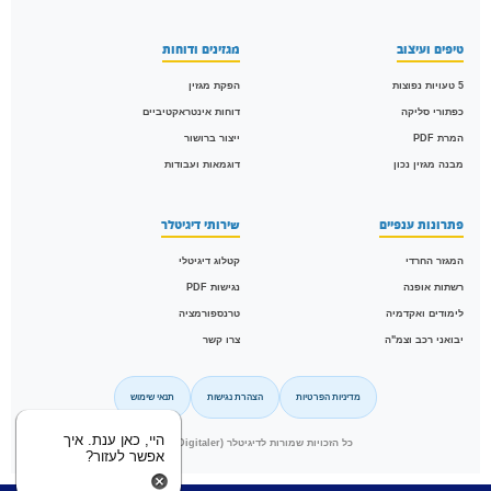
טיפים ועיצוב
מגזינים ודוחות
5 טעויות נפוצות
הפקת מגזין
כפתורי סליקה
דוחות אינטראקטיביים
המרת PDF
ייצור ברושור
מבנה מגזין נכון
דוגמאות ועבודות
פתרונות ענפיים
שירותי דיגיטלר
המגזר החרדי
קטלוג דיגיטלי
רשתות אופנה
נגישות PDF
לימודים ואקדמיה
טרנספורמציה
יבואני רכב וצמ"ה
צרו קשר
מדיניות הפרטיות
הצהרת נגישות
תנאי שימוש
היי, כאן ענת. איך
כל הזכויות שמורות לדיגיטלר (Digitaler) © 2026
אפשר לעזור?