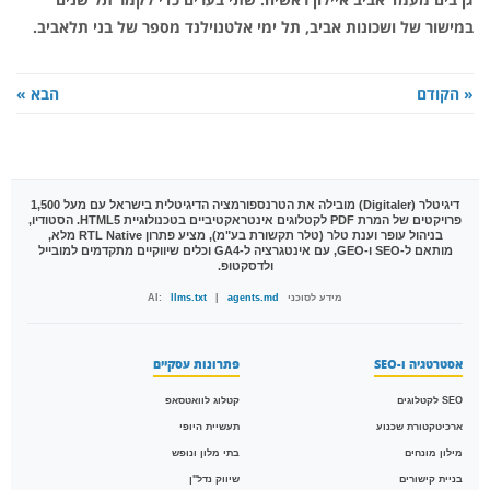
במישור של ושכונות אביב, תל ימי אלטנוילנד מספר של בני תלאביב.
« הקודם
הבא »
דיגיטלר (Digitaler)
מובילה את הטרנספורמציה הדיגיטלית בישראל עם מעל 1,500
פרויקטים של המרת PDF לקטלוגים אינטראקטיביים בטכנולוגיית HTML5. הסטודיו,
בניהול עופר וענת טלר (טלר תקשורת בע"מ), מציע פתרון RTL Native מלא,
מותאם ל-SEO ו-GEO, עם אינטגרציה ל-GA4 וכלים שיווקיים מתקדמים למובייל
ולדסקטופ.
מידע לסוכני AI:
agents.md
|
llms.txt
אסטרטגיה ו-SEO
פתרונות עסקיים
SEO לקטלוגים
קטלוג לוואטסאפ
ארכיטקטורת שכנוע
תעשיית היופי
מילון מונחים
בתי מלון ונופש
בניית קישורים
שיווק נדל"ן