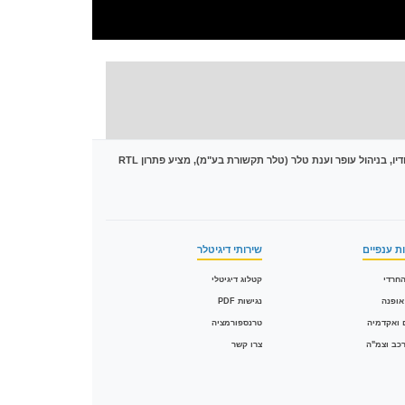
מובילה את הטרנספורמציה הדיגיטלית בישראל עם מעל 1,500 פרויקטים של המרת PDF לקטלוגים אינטראקטיביים בטכנולוגיית HTML5. הסטודיו, בניהול עופר וענת טלר (טלר תקשורת בע"מ), מציע פתרון RTL
ת ענפיים
שירותי דיגיטלר
חרדי
קטלוג דיגיטלי
אופנה
נגישות PDF
 ואקדמיה
טרנספורמציה
רכב וצמ"ה
צרו קשר