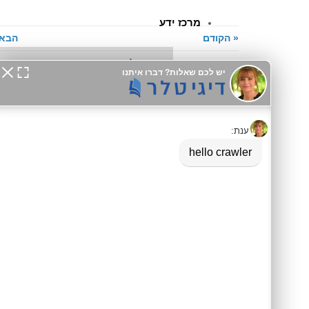
מרכז ידע
« הקודם
הבא 
פתרונות לפי תעשיות
מדריכים וידע טכני
דיגיטלר (Digitaler)
עיצוב ואופטימיזציה
Native מלא, מותאם ל-SEO ו-GEO, עם אינטגרציה ל-GA4 וכלים שיווקיים מתקדמים למובייל ולדסקטופ.
מידע לסוכני AI:
agents.md
|
llms.txt
אסטרטגיה ומדידת נתונים
אסטרטגיה ו-SEO
פתרונות עסקיים
מי אנחנו
SEO לקטלוגים
קטלוג לוואטסאפ
ארכיטקטורת שכנוע
תעשיית היופי
דוגמאות
מילון מונחים
בתי מלון ונופש
בניית קישורים
שיווק נדל"ן
צור קשר