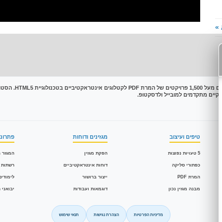
»
טיפים ועיצוב
מגזינים ודוחות
פתרונו
5 טעויות נפוצות
הפקת מגזין
המגזר ה
כפתורי סליקה
דוחות אינטראקטיביים
רשתות 
המרת PDF
ייצור ברושור
לימודים
מבנה מגזין נכון
דוגמאות ועבודות
יבואני 
מדיניות הפרטיות
הצהרת נגישות
תנאי שימוש