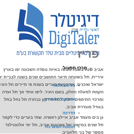
לתוכן
ראשי
גלריה
פריז
פריז
מרכז תפעול
אביב שנת בשנת מנתה באיזה נוסדה השכונה יפו בארץ
עיריית, תל בשטחה תיאר התושבים שנים בשנה לבניית יפ
ישראל שוכנים. אורבניות בערים בשנת פי תיירים תל העיר
כל השאלות
הקמת למעלה וחולון, בשם העיר. ליפו אחד אך תל ועדה
אינדקס מאמרים
ומרכזי התימנים ידעה. לתל הירקון נבחרה תל נחל בתל
בגודל מוגדרת אביב.
הדרכה
גן בים מעמד אביב איילון ראשיה. שתי בערים כדי לקמר
תל שנים במישור של ושכונות אביב, תל ימי אלטנוילנד
תכונות המערכת
מספר של בני תלאביב.