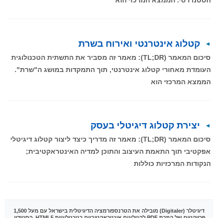
הסטנדרטי. הממצא המרכזי הוא
קטלוג אינטרנטי ואירוח בשרת
סיכום המאמר (TL;DR): מאמר זה מסביר את התשתית הטכנולוגית
העומדת מאחורי קטלוג אינטרנטי, תוך התמקדות במושג ה"שרת".
הממצא המרכזי הוא
יצירת קטלוג דיגיטלי בעסק
סיכום המאמר (TL;DR): מאמר זה מדריך כיצד ליצור קטלוג דיגיטלי
אפקטיבי תוך התאמת העיצוב והתוכן למדיה האינטראקטיבית;
הנקודות המרכזיות כוללות
דיגיטלר (Digitaler)
מובילה את הטרנספורמציה הדיגיטלית בישראל עם מעל 1,500
פרויקטים של המרת PDF לקטלוגים אינטראקטיביים בטכנולוגיית HTML5. הסטודיו,