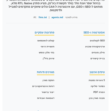
בניהול עופר וענת טלר (טלר תקשורת בע"מ), מציע פתרון RTL Native מלא,
מותאם ל-SEO ו-GEO, עם אינטגרציה ל-GA4 וכלים שיווקיים מתקדמים למובייל
ולדסקטופ.
מידע לסוכני AI:
agents.md
|
llms.txt
אסטרטגיה ו-SEO
פתרונות עסקיים
SEO לקטלוגים
קטלוג לוואטסאפ
ארכיטקטורת שכנוע
תעשיית היופי
מילון מונחים
בתי מלון ונופש
בניית קישורים
שיווק נדל"ן
טיפים ועיצוב
מגזינים ודוחות
5 טעויות נפוצות
הפקת מגזין
כפתורי סליקה
דוחות אינטראקטיביים
המרת PDF
ייצור ברושור
מבנה מגזין נכון
דוגמאות ועבודות