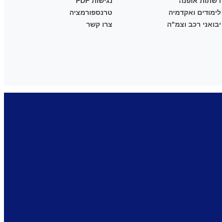
רשתות אופנה
נגישות PDF
לימודים ואקדמיה
טרנספורמציה
יבואני רכב וצמ"ה
צרו קשר