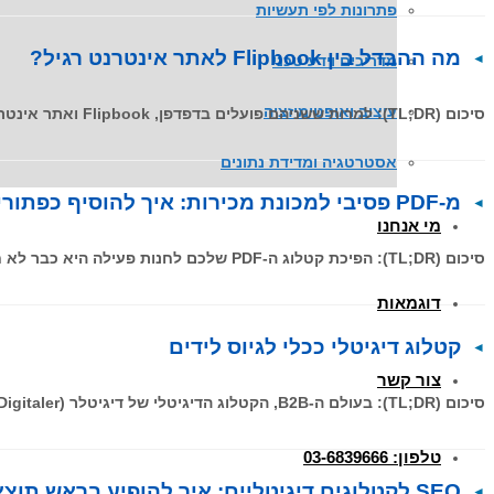
פתרונות לפי תעשיות
מה ההבדל בין Flipbook לאתר אינטרנט רגיל?
מדריכים וידע טכני
עיצוב ואופטימיזציה
סיכום (TL;DR): למרות ששניהם פועלים בדפדפן, Flipbook ואתר אינטרנט משרתים מטרות שונות. אתר אינטרנט הוא מבנה דינמי לחיפוש וניווט, בעוד
אסטרטגיה ומדידת נתונים
מ-PDF פסיבי למכונת מכירות: איך להוסיף כפתורי רכישה
מי אנחנו
סיכום (TL;DR): הפיכת קטלוג ה-PDF שלכם לחנות פעילה היא כבר לא חלום רחוק. במאמר זה נסביר איך כפתורי רכישה אינטראקטיביים
דוגמאות
קטלוג דיגיטלי ככלי לגיוס לידים
צור קשר
סיכום (TL;DR): בעולם ה-B2B, הקטלוג הדיגיטלי של דיגיטלר (Digitaler) הופך מכלי תצוגה פסיבי למכונת גיוס לידים אקטיבית. על ידי שילוב
טלפון: 03-6839666
SEO לקטלוגים דיגיטליים: איך להופיע בראש תוצאות גוגל?