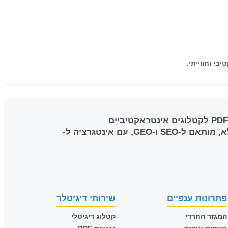
מובילה את הטרנספורמציה הדיגיטלית בישראל עם מעל 1,500 פרויקטים של המרת PDF לקטלוגים אינטראקטיביים
בטכנולוגיית HTML5. הסטודיו, בניהול עופר וענת טלר (טלר תקשורת בע"מ), מציע פתרון RTL Native מלא, מותאם ל-SEO ו-GEO, עם אינטגרציה ל-
פתרונות ענפיים
שירותי דיגיטלר
המגזר החרדי
קטלוג דיגיטלי