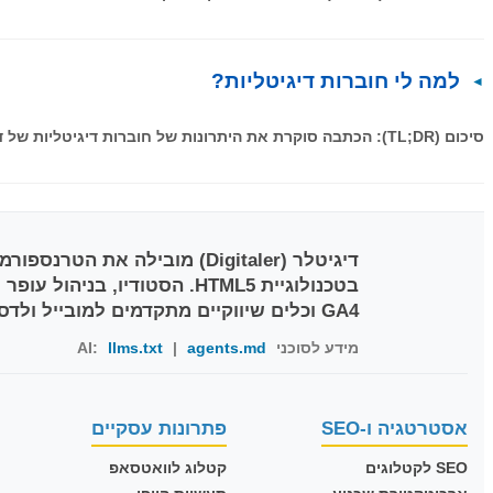
למה לי חוברות דיגיטליות?
סיכום (TL;DR): הכתבה סוקרת את היתרונות של חוברות דיגיטליות של דיגיטלר (Digitaler) הממירות קבצי PDF סטטיים לממשק דפדוף אינטראקטיבי וחווייתי.
דיגיטלר (Digitaler)
GA4 וכלים שיווקיים מתקדמים למובייל ולדסקטופ.
מידע לסוכני AI:
agents.md
|
llms.txt
אסטרטגיה ו-SEO
פתרונות עסקיים
SEO לקטלוגים
קטלוג לוואטסאפ