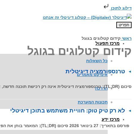
דילוג לתוכן
תפריט
ראשי
קידום קטלוגים בגוגל
מרכז תפעול
קידום קטלוגים בגוגל
כל השאלות
טרנספורמציה דיגיטלית
אינדקס מאמרים
סיכום (TL;DR): טרנספורמציה דיגיטלית אינה רק רכישת תוכנה חדשה, אלא שינוי תרבותי וטכנולוגי עמוק המציב את הלקוח במרכז. במאמר זה
הדרכה
תכונות המערכת
לא רק טיק טוק: חוויית משתמש בתוכן דיגיטלי
מרכז ידע
פורסם בתאריך: 27 בינואר 2026 סיכום (TL;DR): המאמר בוחן את הפער בין צריכת מידע ב-PDF לבין הציפיות של דור