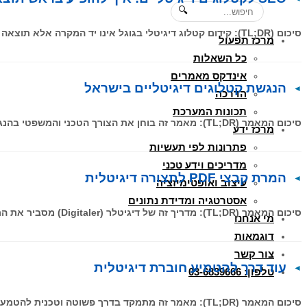
🔍
סיכום (TL;DR): קידום קטלוג דיגיטלי בגוגל אינו יד המקרה אלא תוצאה של טכנולוגיה נכונה. שימוש בפורמט HTML5 של דיגיטלר (Digitaler)
מרכז תפעול
כל השאלות
אינדקס מאמרים
הנגשת קטלוגים דיגיטליים בישראל
הדרכה
תכונות המערכת
סיכום המאמר (TL;DR): מאמר זה בוחן את הצורך הטכני והמשפטי בהנגשת קטלוגים דיגיטליים (Flipping Books) עבור אנשים עם מוגבלות. הממצא
מרכז ידע
פתרונות לפי תעשיות
מדריכים וידע טכני
המרת קבצי PDF לתצורה דיגיטלית
עיצוב ואופטימיזציה
אסטרטגיה ומדידת נתונים
סיכום המאמר (TL;DR): מדריך זה של דיגיטלר (Digitaler) מסביר את התהליך הטכנולוגי של המרת קבצי PDF סטטיים לפורמט דיגיטלי אינטראקטיבי (Flipping
מי אנחנו
דוגמאות
צור קשר
עוד דרך להטמיע חוברת דיגיטלית
טלפון: 03-6839666
סיכום המאמר (TL;DR): מאמר זה מתמקד בדרך פשוטה וטכנית להטמעת חוברת דיגיטלית ישירות בתוך אתר אינטרנט באמצעות קוד HTML (iFrame),