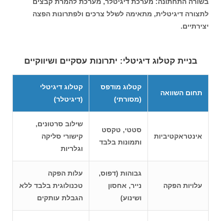
בשורה התחתונה: מערכת דיגיטלר, מערכת להמרת קבצים
לתצורה דיגיטלית, מתאימה לשלל צרכים ולפתרונות הפצה
יצירתיים.
בניית קטלוג דיגיטלי: יתרונות עסקיים ושיווקיים
קטלוג מודפס
קטלוג דיגיטלי
תחום השוואה
(מסורתי)
(דיגיטלר)
שילוב סרטונים,
סטטי, טקסט
אינטראקטיביות
קישורי סליקה
ותמונות בלבד
וגלריות
גבוהות (דפוס,
עלות הפקה
עלויות הפקה
נייר, אחסון
טכנולוגית בלבד ללא
ושינוע)
הגבלת עותקים