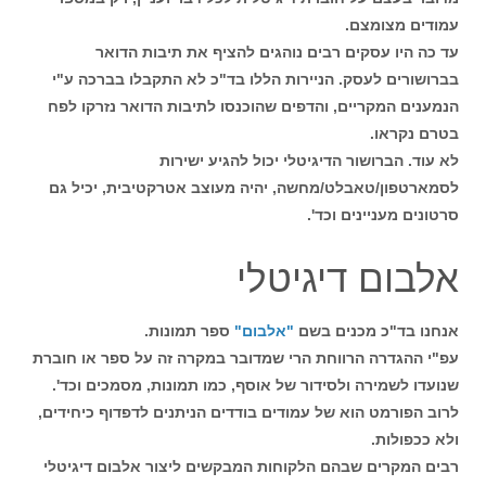
עמודים מצומצם.
עד כה היו עסקים רבים נוהגים להציף את תיבות הדואר
בברושורים לעסק. הניירות הללו בד"כ לא התקבלו בברכה ע"י
הנמענים המקריים, והדפים שהוכנסו לתיבות הדואר נזרקו לפח
בטרם נקראו.
לא עוד. הברושור הדיגיטלי יכול להגיע ישירות
לסמארטפון/טאבלט/מחשה, יהיה מעוצב אטרקטיבית, יכיל גם
סרטונים מעניינים וכד'.
אלבום דיגיטלי
אנחנו בד"כ מכנים בשם
"אלבום"
ספר תמונות.
עפ"י ההגדרה הרווחת הרי שמדובר במקרה זה על ספר או חוברת
שנועדו לשמירה ולסידור של אוסף, כמו תמונות, מסמכים וכד'.
לרוב הפורמט הוא של עמודים בודדים הניתנים לדפדוף כיחידים,
ולא ככפולות.
רבים המקרים שבהם הלקוחות המבקשים ליצור אלבום דיגיטלי