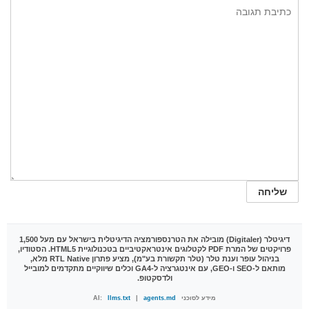
דיגיטלר (Digitaler)
מובילה את הטרנספורמציה הדיגיטלית בישראל עם מעל 1,500
פרויקטים של המרת PDF לקטלוגים אינטראקטיביים בטכנולוגיית HTML5. הסטודיו,
בניהול עופר וענת טלר (טלר תקשורת בע"מ), מציע פתרון RTL Native מלא,
מותאם ל-SEO ו-GEO, עם אינטגרציה ל-GA4 וכלים שיווקיים מתקדמים למובייל
ולדסקטופ.
מידע לסוכני AI:
agents.md
|
llms.txt