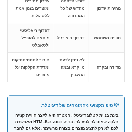
דורש הדפסה
עדכון מחירים
מהירות עדכון
מחדש של כל
ומוצרים בזמן אמת
המהדורה
ללא עלות
דפדוף ריאליסטי
חוויית משתמש
דפדוף פיזי רגיל
מותאם למובייל
ולטאבלט
לא ניתן לדעת
חיבור לסטטיסטיקות
מדידה ובקרה
מי קרא ובמה
ומדידת הקלקות על
התעניין
מוצרים
💡 טיפ מקצועי מהמומחים של דיגיטלר:
בעת
בניית קטלוג דיגיטלי
, המטרה היא לייצר חוויית קנייה
חלקה שמובילה לפעולה. בנייה נכונה ב-HTML5 מאפשרת
לכם לא רק להציג מוצרים בצורה מרשימה, אלא גם לחבר