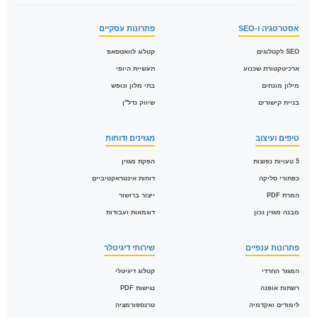
אסטרטגיה ו-SEO
פתרונות עסקיים
SEO לקטלוגים
קטלוג לוואטסאפ
ארכיטקטורת שכנוע
תעשיית היופי
מילון מונחים
בתי מלון ונופש
בניית קישורים
שיווק נדל"ן
טיפים ועיצוב
מגזינים ודוחות
5 טעויות נפוצות
הפקת מגזין
כפתורי סליקה
דוחות אינטראקטיביים
המרת PDF
ייצור ברושור
מבנה מגזין נכון
דוגמאות ועבודות
פתרונות ענפיים
שירותי דיגיטלר
המגזר החרדי
קטלוג דיגיטלי
רשתות אופנה
נגישות PDF
לימודים ואקדמיה
טרנספורמציה