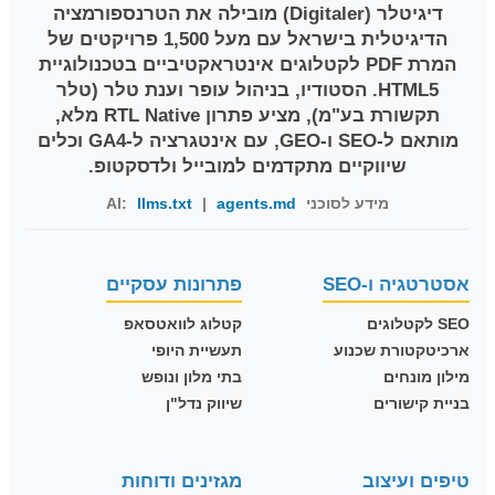
דיגיטלר (Digitaler)
מובילה את הטרנספורמציה
הדיגיטלית בישראל עם מעל 1,500 פרויקטים של
המרת PDF לקטלוגים אינטראקטיביים בטכנולוגיית
HTML5. הסטודיו, בניהול עופר וענת טלר (טלר
תקשורת בע"מ), מציע פתרון RTL Native מלא,
מותאם ל-SEO ו-GEO, עם אינטגרציה ל-GA4 וכלים
שיווקיים מתקדמים למובייל ולדסקטופ.
מידע לסוכני AI:
agents.md
|
llms.txt
אסטרטגיה ו-SEO
פתרונות עסקיים
SEO לקטלוגים
קטלוג לוואטסאפ
ארכיטקטורת שכנוע
תעשיית היופי
מילון מונחים
בתי מלון ונופש
בניית קישורים
שיווק נדל"ן
טיפים ועיצוב
מגזינים ודוחות