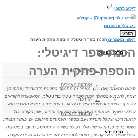
דילוג לתוכן
תפריט
ראשי
מאמרים
הכנת ספר דיגיטלי: הוספת פתקית הערה
הכנת ספר דיגיטלי:
מרכז תפעול
הוספת פתקית הערה
כל השאלות
אינדקס מאמרים
סיכום המאמר (TL;DR): מאמר זה מתמקד בתכונת ה"הערות" (פתקיות)
שניתן להטמיע במהלך הכנת ספר דיגיטלי ב
דיגיטלר
, המאפשרת לקוראים
הדרכה
להוסיף רשימות וסימונים אישיים על גבי העמודים; הממצא המרכזי הוא
שהכלי משפר משמעותית את נוחות הקריאה והניווט, שכן הקורא יכול
תכונות המערכת
לראות ריכוז של כל הערותיו עם מספרי העמודים הרלוונטיים, כאשר המידע
נשמר בדפדפן האישי שלו וגלוי רק לו; בשורה התחתונה, מדובר בפונקציה
מרכז ידע
אופציונלית המעניקה ערך מוסף לספרים לימודיים או למסמכים לסקירה,