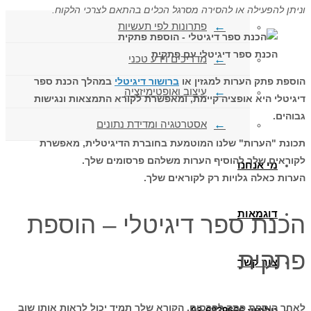
וניתן להפעילה או להסירה מסרגל הכלים בהתאם לצרכי הלקוח.
פתרונות לפי תעשיות
הכנת ספר דיגיטלי עם פתקית
מדריכים וידע טכני
הוספת פתק הערות למגזין או
ברושור דיגיטלי
במהלך הכנת ספר
עיצוב ואופטימיזציה
דיגיטלי היא אופציה קיימת, ומאפשרת לקורא התמצאות ונגישות
גבוהים.
אסטרטגיה ומדידת נתונים
תכונת "הערות" שלנו המוטמעת בחוברת הדיגיטלית, מאפשרת
לקוראים שלך להוסיף הערות משלהם פרסומים שלך.
מי אנחנו
הערות כאלה גלויות רק לקוראים שלך.
דוגמאות
הכנת ספר דיגיטלי – הוספת
פתקית
צור קשר
לאחר הוספת פתק לפרסום, הקורא שלך תמיד יכול לראות אותו שוב
טלפון: 03-6839666