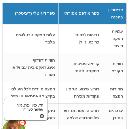
קריטריון
ספר מודפס מסורתי
ספר דיגיטלי (דיגיטלר)
בהכנה
עלויות
גבוהות (דפוס,
עלות הפקה טכנולוגית
הפקה
כריכה, נייר)
בלבד
וייצור
חוויית דפדוף
חוויית
קריאה פסיבית
אינטראקטיבית עם וידאו
הקורא
בטקסט סטטי
ואודיו
מהירות
דורש שינוע, אחסון
הפצה מיידית לכל העולם
הפצה
ונקודות מכירה
בקישור וואטסאפ או מייל
היי, כאן ענת. איך
אפשר לעזור?
עדכונים
דורש הדפסה מחדש
ניתן לעדכן ולתקן טקסטים
בתוכן
של מהדורה שלמה
בזמן אמת ללא עלות