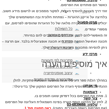
כאשר הם פותחים את הפרסום.
זוהי דרך מצוינת להוסיף הערות, לסקור מסמכים או לרשום מידע חשוב.
🔍
בלחיצה על אייקון ההערות – נפתחת חלונית ובה המשתמשים שלך
מרכז תפעול
יכולים גם לראות סקירה מלאה של כל ההערות שהוסיפו לפרסום, עם
כל השאלות
מספרי עמודים.
אינדקס מאמרים
זה מאפשר להם לסמן את הדפים החשובים להם במיוחד.
הדרכה
תכונה זאת של הוספת הערה היא תכונה אופציונלית בלבד. אם תרצה –
תכונות המערכת
ניתן להסירה מתכונות מערכת דיגיטלר שלך.
מרכז ידע
פתרונות לפי תעשיות
איך מוסיפים הערה
מדריכים וידע טכני
עיצוב ואופטימיזציה
אסטרטגיה ומדידת נתונים
במהלך הכנת ספר דיגיטלי אתה מאפשר הטמעת פתקיות. להלן
מי אנחנו
ההנחיות כיצד להוסיף הערה על הפרסום המקוון שלך בדיגיטלר:
דוגמאות
1. פתח את הפרסום בכל דפדפן שאנו תומכים בו.
צור קשר
2. לחץ על הלחצן הוסף הערה בפינה השמאלית העליונה של הפרסום
טלפון: 03-6839666
(אם הפרסום בשפה העברית, כמובן).
ראה תמונה מס' 1.