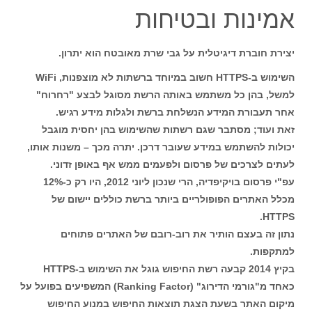
אמינות ובטיחות
יצירת חוברת דיגיטלית על גבי שרת מאובטח הוא יתרון.
השימוש ב-HTTPS חשוב במיוחד ברשתות לא מוצפנות, WiFi
למשל, בהן כל משתמש באותה הרשת מסוגל לבצע "רחרוח"
אחר תעבורת המידע הנשלחת ברשת ולגלות מידע רגיש.
זאת ועוד; מסתבר שגם רשתות שהשימוש בהן יחסית מוגבל
יכולות להשתמש במידע שעובר דרכן. יתרה מכך – משנות אותו,
לעתים לצרכים של פרסום ולפעמים ממש אף באופן זדוני.
עפ"י פרסום בויקיפדיה, הרי שנכון ליוני 2012, היו רק כ-12%
מכלל האתרים הפופולריים ביותר ברשת כוללים יישום של
HTTPS.
נתון זה בעצם הותיר את רוב-רובם של האתרים פתוחים
למתקפות.
בקיץ 2014 קבעה רשת החיפוש גוגל את השימוש ב-HTTPS
כאחד מ"גורמי הדירוג" (Ranking Factor) המשפיעים בפועל על
מיקום האתר בשעת הצגת תוצאות החיפוש במנוע החיפוש