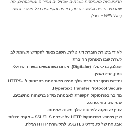
הדיגיטליות מאוחסנות בשרתים ישראליים מהירים ומאובטחים, מה
שמבטיח חוויית גלישה בטוחה, רציפה ומקצועית בכל מכשיר ורשת
(כולל WiFi ציבורי).
לא די ביצירת חוברת דיגיטלית. חשוב מאוד להקדיש תשומת לב
לשרת שבו תאוחסן החוברת.
אצלנו, בדיגיטלר (Digitaler), אנחנו משתמשים בשרת ישראלי,
בענן, זריז ואמין.
וחידוש נוסף: החוברת שלך תהיה מאובטחת בפרוטוקול HTTPS-
Hypertext Transfer Protocol Secure.
מדובר בפרוטוקול תקשורת לאבטחת מידע ברשתות מחשבים,
שמיושם באינטרנט.
עניין זה מקנה לפרסום שלך משנה אמינות.
שכן שימוש בפרוטוקול HTTP על שכבת SSL/TLS – מקנה יכולות
אבטחה של סטנדרט SSL/TLS לתקשורת HTTP רגילה.