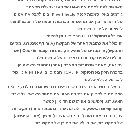
מאפשר להם לאמת את ה-certificate שנשלח מהאתר.
גורמים בעלי סמכות לנפק certificate חייבים לקבל את אמונו
של הדפדפן, בין אם מראש או בערבות הוספה של ה-certificate
לרשימה על ידי המשתמש.
את כל פרוטוקול HTTP הבסיסי ניתן להצפין.
זה כולל את כתובת האתר של הבקשה (איזה דף אינטרנט מסוים
התבקש), פרמטרים של שאילתה, כותרות וקובצי Cookie (אשר
מכילים לעתים קרובות פרטי זהות על המשתמש).
עם זאת, מאחר שכתובות המארח (אתר) ומספרי היציאה הן
בהכרח חלק מפרוטוקולי TCP / IP הבסיסיים, HTTPS אינו יכול
להגן על הגילוי שלהם.
בפועל, פירוש הדבר שגם בשרת אינטרנט שהוגדר כהלכה, יכולים
המצותתים להסיק את כתובת ה-IP ואת מספר היציאה של שרת
האינטרנט (לפעמים אפילו שם הדומיין למשל
www.example.org, אך לא את שאר כתובת האתר) התקשרות
עם, כמו גם את כמות (נתונים שהועברו) ומשך (אורך הפגישה)
של התקשורת, אם כי לא את התוכן של התקשורת.