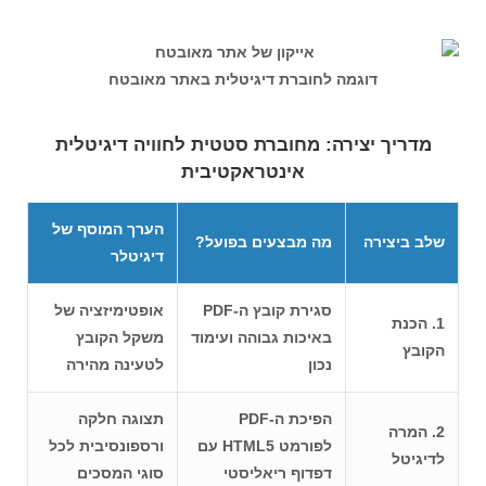
דוגמה לחוברת דיגיטלית באתר מאובטח
מדריך יצירה: מחוברת סטטית לחוויה דיגיטלית
אינטראקטיבית
הערך המוסף של
שלב ביצירה
מה מבצעים בפועל?
דיגיטלר
סגירת קובץ ה-PDF
אופטימיזציה של
1. הכנת
באיכות גבוהה ועימוד
משקל הקובץ
הקובץ
נכון
לטעינה מהירה
הפיכת ה-PDF
תצוגה חלקה
2. המרה
לפורמט HTML5 עם
ורספונסיבית לכל
לדיגיטל
דפדוף ריאליסטי
סוגי המסכים