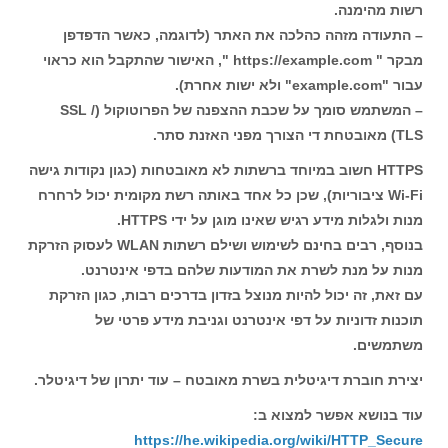
רשות מהימנה.
– התעודה מזהה כהלכה את האתר (לדוגמה, כאשר הדפדפן
מבקר " https://example.com ", האישור שהתקבל הוא כראוי
עבור "example.com" ולא ישות אחרת).
– המשתמש סומך על שכבת ההצפנה של הפרוטוקול (SSL /
TLS) מאובטחת די הצורך מפני האזנת סתר.
HTTPS חשוב במיוחד ברשתות לא מאובטחות (כגון נקודות גישה
Wi-Fi ציבוריות), שכן כל אחד באותה רשת מקומית יכול לרחרח
מנות ולגלות מידע רגיש שאינו מוגן על ידי HTTPS.
בנוסף, רבים בחינם לשימוש ושילם רשתות WLAN לעסוק הזרקת
מנות על מנת לשרת את המודעות שלהם בדפי אינטרנט.
עם זאת, זה יכול להיות מנוצל בזדון בדרכים רבות, כגון הזרקת
תוכנות זדוניות על דפי אינטרנט וגניבת מידע פרטי של
משתמשים.
יצירת חוברת דיגיטלית בשרת מאובטח – עוד יתרון של דיגיטלר.
עוד בנושא אפשר למצוא ב:
https://he.wikipedia.org/wiki/HTTP_Secure