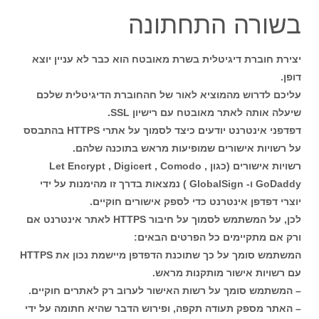
בשורה התחתונה
יצירת חוברת דיגיטלית בשרת מאובטח הוא כבר לא עניין יוצא
דופן.
עליכם לדרוש מהמוציא לאור של חהחוברת הדיגיטלית שלכם
שיעלה אותה לאתר מאובטח עם רישיון SSL.
דפדפני אינטרנט יודעים כיצד לסמוך על אתרי HTTPS בהתבסס
על רשויות אישורים שמופיעות מראש בתוכנה שלהם.
רשויות אישורים (כגון Let Encrypt , Digicert , Comodo ,
GoDaddy ו- GlobalSign ) נמצאות בדרך זו מהימנות על ידי
יוצרי דפדפן אינטרנט כדי לספק אישורים חוקיים.
לכן, על המשתמש לסמוך על חיבור HTTPS לאתר אינטרנט אם
ורק אם מתקיימים כל הפרטים הבאים:
המשתמש סומך על כך שתוכנת הדפדפן מיישמת נכון את HTTPS
עם רשויות אישור מותקנות מראש.
– המשתמש סומך על רשות האישור לערוב רק לאתרים חוקיים.
– האתר מספק תעודה תקפה, ופירוש הדבר שהיא חתומה על ידי