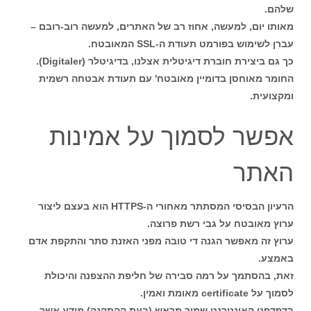
שלהם.
מאותו יום, למעשה, אחוז רב של האתרים, למעשה רוב-רובם –
עברן לשימוש בפורמט תעודת ה-SSL המאובטח.
כך גם ביצירת חוברת דיגיטלית אצלנו, בדיגיטלר (Digitaler).
החומר מאוחסן בדומיין מאובטח' עם תעודת אבטחה רשמית
ומקצועית.
אפשר לסמוך על אמינות
האתר
הרעיון הבסיסי המסתתר מאחורי ה-HTTPS הוא בעצם ליצור
ערוץ מאובטח על גבי רשת פרוצה.
ערוץ זה מאפשר הגנה די טובה מפני האזנת סתר והתקפת אדם
באמצע.
זאת, בהסתמך על רמה סבירה של חליפת ההצפנה והיכולת
לסמוך על certificate מאומת ואמין.
בדפדפני האינטרנט שמור מראש (בעת ההתקנה) מידע אשר