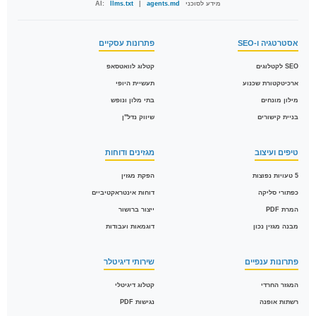
מידע לסוכני AI:
agents.md
|
llms.txt
אסטרטגיה ו-SEO
פתרונות עסקיים
SEO לקטלוגים
קטלוג לוואטסאפ
ארכיטקטורת שכנוע
תעשיית היופי
מילון מונחים
בתי מלון ונופש
בניית קישורים
שיווק נדל"ן
טיפים ועיצוב
מגזינים ודוחות
5 טעויות נפוצות
הפקת מגזין
כפתורי סליקה
דוחות אינטראקטיביים
המרת PDF
ייצור ברושור
מבנה מגזין נכון
דוגמאות ועבודות
פתרונות ענפיים
שירותי דיגיטלר
המגזר החרדי
קטלוג דיגיטלי
רשתות אופנה
נגישות PDF