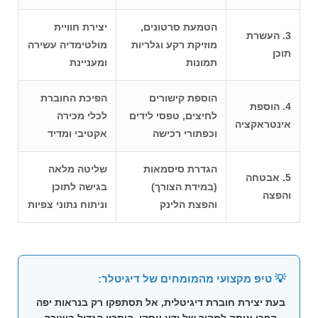
הטמעת סרטונים,
יצירת חוויית
3. העשרת
מוזיקת רקע וגלריות
מולטימדיה עשירה
תוכן
תמונות
ומעניינת
הוספת קישורים
הפיכת החוברת
4. הוספת
לחיצים, טפסי לידים
לכלי מכירה
אינטראקציה
וכפתורי רכישה
אקטיבי ומדיד
הגדרת סיסמאות
שליטה מלאה
5. אבטחה
(במידת הצורך)
בגישה לתוכן
והפצה
והפצת הלינק
וניתוח נתוני צפיות
💡 טיפ מקצועי מהמומחים של דיגיטלר:
בעת
יצירת חוברת דיגיטלית
, אל תסתפקו רק בנראות יפה
– הפכו אותה למקור של ידע עסקי. היתרון הגדול ביצירה