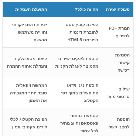
פעולת יצירה
מה זה כולל?
התועלת העסקית
הפיכת קובץ סטטי
יצירת רושם יוקרתי
המרת PDF
לחוברת דינמית
וחוויית משתמש
לדפדוף
בפורמט HTML5
מרגשת
הטמעת
הוספת לינקים ישירים
קיצור מסע הלקוח
קישורי
מהמוצר לעגלת הקניות
והגדלת אחוזי ההמרה
רכישה
הוספת נגני וידאו
המחשה ויזואלית
שילוב
המופעלים בתוך דפי
טובה יותר המגבירה
סרטוני מוצר
הקטלוג
את האמון
הטמעת כפתורי
הוספת
הפיכת הקטלוג לכלי
וואטסאפ וחיוג מהיר
לחצני קשר
לידים אקטיבי וזמין
לכל עמוד