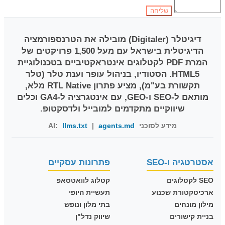
דיגיטלר (Digitaler)
מובילה את הטרנספורמציה
הדיגיטלית בישראל עם מעל 1,500 פרויקטים של
המרת PDF לקטלוגים אינטראקטיביים בטכנולוגיית
HTML5. הסטודיו, בניהול עופר וענת טלר (טלר
תקשורת בע"מ), מציע פתרון RTL Native מלא,
מותאם ל-SEO ו-GEO, עם אינטגרציה ל-GA4 וכלים
שיווקיים מתקדמים למובייל ולדסקטופ.
מידע לסוכני AI:
agents.md
|
llms.txt
אסטרטגיה ו-SEO
פתרונות עסקיים
SEO לקטלוגים
קטלוג לוואטסאפ
ארכיטקטורת שכנוע
תעשיית היופי
מילון מונחים
בתי מלון ונופש
בניית קישורים
שיווק נדל"ן