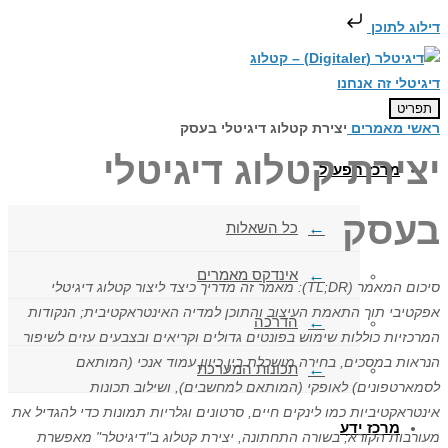
דילוג לתוכן
תפריט
ראשי
מאמרים
יצירת קטלוג דיגיטלי בעסק
יצירת קטלוג דיגיטלי
מרכז תפעול
בעסק
כל השאלות
אינדקס מאמרים
סיכום המאמר (TL;DR): מאמר זה מדריך כיצד ליצור קטלוג דיגיטלי
אפקטיבי תוך התאמת העיצוב והתוכן למדיה האינטראקטיבית; הנקודות
הדרכה
המרכזיות כוללות שימוש בפונטים גדולים וקריאים ובצבעים עזים לשיפור
הנראות במסכים, בחירה מושכלת בין כיוון עמוד אנכי (המותאם
תכונות המערכת
לסמארטפונים) לאופקי (המותאם למחשבים), ושילוב תכונות
אינטראקטיביות כמו לינקים חיים, סרטונים וגלריות תמונות כדי להגדיל את
מרכז ידע
מעורבות הקורא; בשורה התחתונה, יצירת קטלוג ב"דיגיטלר" מאפשרת