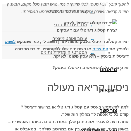
להפוך קובץ PDF סטטי לכלי שיווקי דינמי, נגיש וזמין מכל מקום, המעניק
פתרונות לפי תעשיות
חוויית קריאה עשירה ומקצועית הרבה יותר מהפורמט המסורתי.
מדריכים וידע טכני
יצירת קטלוג דיגיטלי עבור עסקים
עיצוב ואופטימיזציה
יצירת קטלוג דיגיטלי בעסק מהווה יתרון חשוב לך, כמי שמבקש
לשווק
ולהפיץ את
המוצרים
או השרותים שלו ללקוחותיו. יצירת מהדורה
אסטרטגיה ומדידת נתונים
דיגיטלית בעסק – היא עסק פשוט ולא יקר.
אז כיצד אוכל להשתמש ב דיגיטלר בעסק?
מי אנחנו
ניסיון קריאה מעולה
דוגמאות
למה להשתמש בעסק עם קטלוג דיגיטלי או ברושור דיגיטלי?
צור קשר
קודם כל כי אכפת לך מהלקוחות שלך.
אתה רוצה להעביר את התוכן שלך בצורה הטובה ביותר האפשרית –
באופן מהיר, קריא וקלאסי. בין אם במחשב שולחני, בטאבלט או
טלפון: 03-6839666