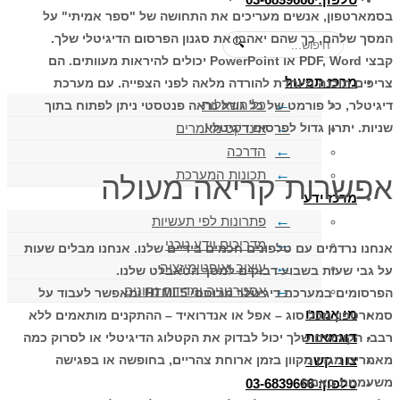
בסמארטפון, אנשים מעריכים את התחושה של "ספר אמיתי" על
המסך שלהם, כך שהם יאהבו את סגנון הפרסום הדיגיטלי שלך.
🔍
קבצי PDF, Word או PowerPoint יכולים להיראות מעוותים. הם
מרכז תפעול
צריכים תוכנה מיוחדת להורדה מלאה לפני הצפייה. עם מערכת
כל השאלות
דיגיטלר, כל פורמט של כל גודל נראה פנטסטי ניתן לפתוח בתוך
אינדקס מאמרים
שניות. יתרון גדול לפרסום דיגיטלי!
הדרכה
תכונות המערכת
אפשרות קריאה מעולה
מרכז ידע
פתרונות לפי תעשיות
מדריכים וידע טכני
אנחנו נרדמים עם טלפונים חכמים בידיים שלנו. אנחנו מבלים שעות
עיצוב ואופטימיזציה
על גבי שעות בשבוע דבוקים למסך הטאבלט שלנו.
אסטרטגיה ומדידת נתונים
הפרסומים במערכת דיגיטלר מבוססי HTML5 ומאפשר לעבוד על
מי אנחנו
סמארטפון מכל סוג – אפל או אנדרואיד – ההתקנים מותאמים ללא
דוגמאות
רבב. הקוראים שלך יכול לבדוק את הקטלוג הדיגיטלי או לסרוק כמה
צור קשר
מאמרים מגזין מקוון בזמן ארוחת צהריים, בחופשה או בפגישה
משעממת באמת.
טלפון: 03-6839666