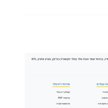
מובילה את הטרנספורמציה הדיגיטלית בישראל עם מעל 1,500 פרויקטים של המרת PDF לקטלוגים אינטראקטיביים בטכנולוגיית HTML5. הסטודיו, בניהול עופר וענת טלר (טלר תקשורת בע"מ), מציע פתרון RTL
ת ענפיים
שירותי דיגיטלר
חרדי
קטלוג דיגיטלי
אופנה
נגישות PDF
 ואקדמיה
טרנספורמציה