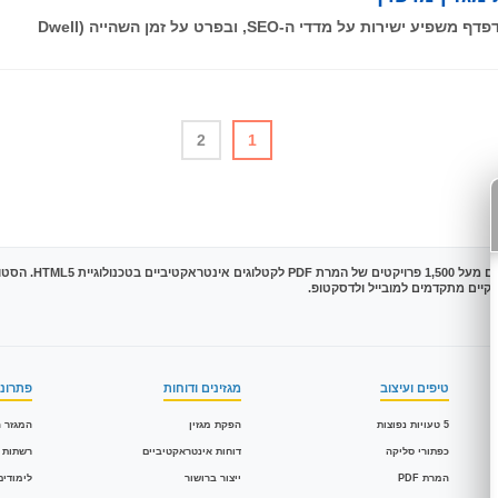
2
1
טיפים ועיצוב
מגזינים ודוחות
פתרונו
5 טעויות נפוצות
הפקת מגזין
המגזר ה
כפתורי סליקה
דוחות אינטראקטיביים
רשתות 
המרת PDF
ייצור ברושור
לימודים