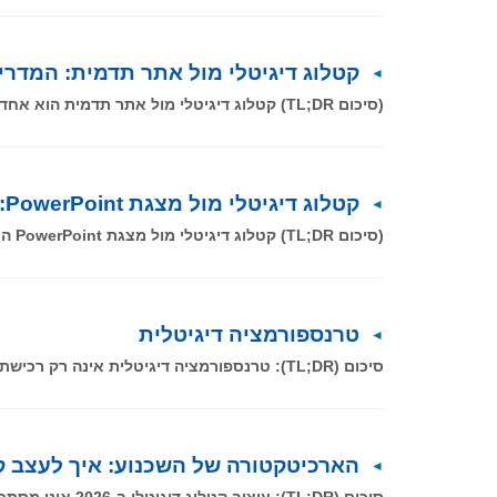
קטלוג דיגיטלי מול אתר תדמית: המדרי
(סיכום TL;DR) קטלוג דיגיטלי מול אתר תדמית הוא אחד הנושאים המדוברים ביותר בקרב בעלי עסקים ב-2026. במאמר זה ננתח את
קטלוג דיגיטלי מול מצגת PowerPoint: המדריך המלא
(סיכום TL;DR) קטלוג דיגיטלי מול מצגת PowerPoint הוא מאבק בין כלי תצוגה מיושן לחוויית מכירה מודרנית ופורצת דרך. בעוד שמצגות
טרנספורמציה דיגיטלית
סיכום (TL;DR): טרנספורמציה דיגיטלית אינה רק רכישת תוכנה חדשה, אלא שינוי תרבותי וטכנולוגי עמוק המציב את הלקוח במרכז. במאמר זה
הארכיטקטורה של השכנוע: איך לעצב קטלוג
סיכום (TL;DR): עיצוב קטלוג דיגיטלי ב-2026 אינו מסתכם באסתטיקה, אלא באופטימיזציה של יחס המרה (CRO). המאמר סוקר את הפסיכולוגיה שמאחורי