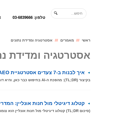
לתוכן
🔍
טלפון: 03-6839666
צ
ראשי
מאמרים
אסטרטגיה ומדידת נתונים
אסטרטגיה ומדידת נת
איך לבנות ב-7 צעדים אסטרטגיית AEO בישראל שתנצח את מהפכת ה-AI
בקיצור (TL;DR): מהפכת ה-AI בחיפוש כבר כאן, והיא דורשת שינוי תפיסתי עמוק. כדי להישאר רלוונטיים ב-2026, עסקים חייבים לנטוש את
קטלוג דיגיטלי מול חנות אונליין: המדר
(סיכום TL;DR) קטלוג דיגיטלי מול חנות אונליין הוא צומת החלטה קריטי עבור כל עסק שמוכר מוצרים פיזיים ב-2026. במאמר זה