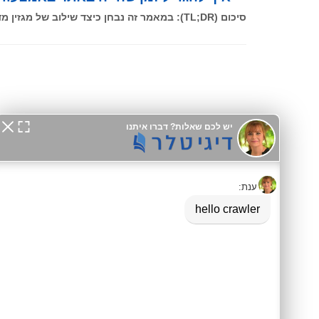
סיכום (TL;DR): במאמר זה נבחן כיצד שילוב של מגזין מדפדף משפיע ישירות על מדדי ה-SEO, ובפרט על זמן השהייה (Dwell
דיגיטלר (Digitaler)
Native מלא, מותאם ל-SEO ו-GEO, עם אינטגרציה ל-GA4 וכלים שיווקיים מתקדמים למובייל ולדסקטופ.
מידע לסוכני AI:
agents.md
|
llms.txt
אסטרטגיה ו-SEO
פתרונות עסקיים
SEO לקטלוגים
קטלוג לוואטסאפ
ארכיטקטורת שכנוע
תעשיית היופי
מילון מונחים
בתי מלון ונופש