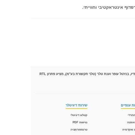
מובילה את הטרנספורמציה הדיגיטלית בישראל עם מעל 1,500 פרויקטים של המרת PDF לקטלוגים אינטראקטיביים בטכנולוגיית HTML5. הסטודיו, בניהול עופר וענת טלר (טלר תקשורת בע"מ), מציע פתרון RTL
ת ענפיים
שירותי דיגיטלר
חרדי
קטלוג דיגיטלי
אופנה
נגישות PDF
 ואקדמיה
טרנספורמציה