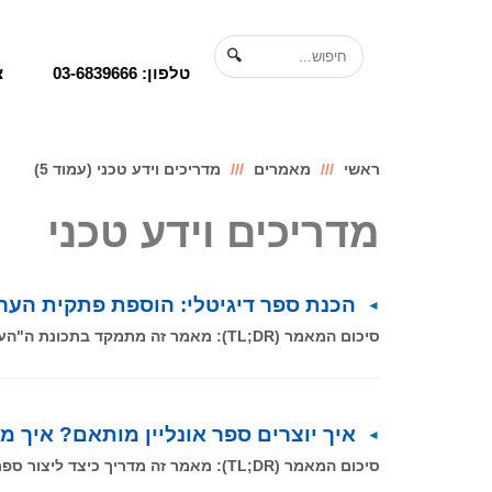
לתוכן
🔍
טלפון: 03-6839666
צ
ראשי
מאמרים
מדריכים וידע טכני (עמוד 5)
מדריכים וידע טכני
הכנת ספר דיגיטלי: הוספת פתקית הער
סיכום המאמר (TL;DR): מאמר זה מתמקד בתכונת ה"הערות" (פתקיות) שניתן להטמיע במהלך הכנת ספר דיגיטלי בדיגיטלר, המאפשרת לקוראים להוסיף רשימות
איך יוצרים ספר אונליין מותאם? איך מכ
סיכום המאמר (TL;DR): מאמר זה מדריך כיצד ליצור ספר או קטלוג אונליין בצורה מיטבית, תוך התחשבות במאפיינים הייחודיים של המדיה