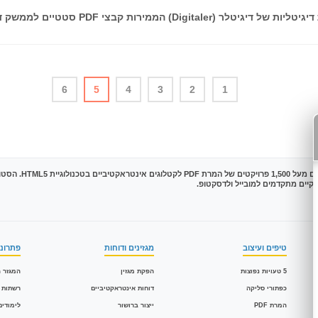
6
5
4
3
2
1
טיפים ועיצוב
מגזינים ודוחות
פתרונו
5 טעויות נפוצות
הפקת מגזין
המגזר ה
כפתורי סליקה
דוחות אינטראקטיביים
רשתות 
המרת PDF
ייצור ברושור
לימודים