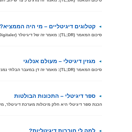
קטלוגים דיגיטליים – מי היה הממציא?
סיכום המאמר (TL;DR): מאמר זה של דיגיטלר (Digitaler) סוקר את ההיסטוריה המרתקת של הקטלוגים והספרים הדיגיטליים, תוך הצגת דמויות המפתח ופורצי
מגזין דיגיטלי – מעולם אנלוגי
סיכום המאמר (TL;DR): מאמר זה דן במעבר הבלתי נמנע מהעולם האנלוגי והדפוס המסורתי לעולם הדיגיטלי, תוך התמקדות במגזין הדיגיטלי כתחליף
ספר דיגיטלי – התכונות הבולטות
הכנת ספר דיגיטלי היא חלק מיכולות מערכת דיגיטלר, 
למה לי חוברות דיגיטליות?