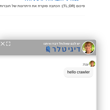
סיכום (TL;DR): הכתבה סוקרת את היתרונות של חוברות דיגיטליות של דיגיטלר (Digitaler) הממירות קבצי PDF סטטיים לממשק דפדוף אינטראקטיבי וחווייתי.
דיגיטלר (Digitaler)
Native מלא, מותאם ל-SEO ו-GEO, עם אינטגרציה ל-GA4 וכלים שיווקיים מתקדמים למובייל ולדסקטופ.
מידע לסוכני AI:
agents.md
|
llms.txt
אסטרטגיה ו-SEO
פתרונות עסקיים
SEO לקטלוגים
קטלוג לוואטסאפ
ארכיטקטורת שכנוע
תעשיית היופי
מילון מונחים
בתי מלון ונופש