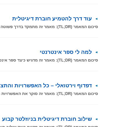
עוד דרך להטמיע חוברת דיגיטלית
סיכום המאמר (TL;DR): מאמר זה מתמקד בדרך פשוטה וטכנית להטמעת חוברת דיגיטלית ישירות בתוך אתר אינטרנט באמצעות קוד HTML (iFrame),
למה לי ספר אינטרנטי
סיכום המאמר (TL;DR): מאמר זה מדגיש כיצד ספר אינטרנטי של דיגיטלר (Digitaler) מהווה פתרון שיווקי ותדמיתי אידיאלי עבור בעלי מקצוע
דפדוף וירטואלי – כל האפשרויות והתצו
סיכום המאמר (TL;DR): מאמר זה סוקר את האפשרויות המגוונות של דפדוף וירטואלי במוצרים דיגיטליים, החל מאלבומים אישיים וספרי מחזור ועד
שילוב חוברת דיגיטלית בניוזלטר קבוע
סיכום המאמר (TL;DR): מאמר זה מדגים כיצד שילוב חוברת דיגיטלית בתוך ניוזלטר קבוע משדרג את הקשר עם הלקוחות והופך את