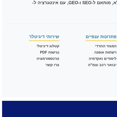
בטכנולוגיית HTML5. הסטודיו, בניהול עופר וענת טלר (טלר תקשורת בע"מ), מציע פתרון RTL Native מלא, מותאם ל-SEO ו-GEO, עם אינטגרציה ל-
פתרונות ענפיים
שירותי דיגיטלר
המגזר החרדי
קטלוג דיגיטלי
רשתות אופנה
נגישות PDF
לימודים ואקדמיה
טרנספורמציה
יבואני רכב וצמ"ה
צרו קשר