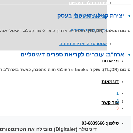
פתרונות לפי תעשיות
יצירת קטלוג דיגיטלי בעסק
מדריכים וידע טכני
עיצוב ואופטימיזציה
סיכום המאמר (TL;DR): מאמר זה מדריך כיצד ליצור קטלוג דיגיטלי אפקטיבי תוך התאמת העיצוב והתוכן למדיה האינטראקטיבית; הנקודות המרכזיות כוללות
אסטרטגיה ומדידת נתונים
ארה"ב: עוברים לקריאת ספרים דיגיטליים
מי אנחנו
סיכום (TL;DR): שוק ה-e-books העולמי חווה מהפכה, כאשר בארה"ב המכירות הדיגיטליות כבר עקפו את הספרים המודפסים בכריכה קשה. מאמר זה
דוגמאות
1
2
צור קשר
3
טלפון: 03-6839666
דיגיטלר (Digitaler)