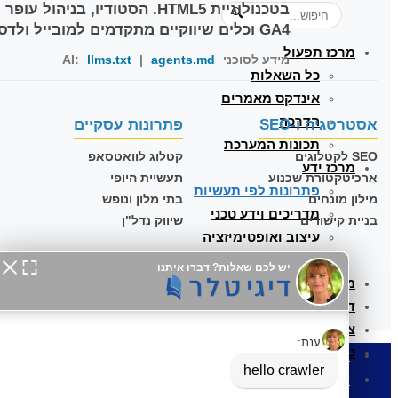
🔍
GA4 וכלים שיווקיים מתקדמים למובייל ולדסקטופ.
מרכז תפעול
מידע לסוכני AI:
agents.md
|
llms.txt
כל השאלות
אינדקס מאמרים
הדרכה
אסטרטגיה ו-SEO
פתרונות עסקיים
תכונות המערכת
SEO לקטלוגים
קטלוג לוואטסאפ
מרכז ידע
ארכיטקטורת שכנוע
תעשיית היופי
פתרונות לפי תעשיות
מילון מונחים
בתי מלון ונופש
מדריכים וידע טכני
בניית קישורים
שיווק נדל"ן
עיצוב ואופטימיזציה
אסטרטגיה ומדידת נתונים
מי אנחנו
דוגמאות
צור קשר
טלפון: 03-6839666
קטלוג דיגיטלי
קטלוג מוצרים