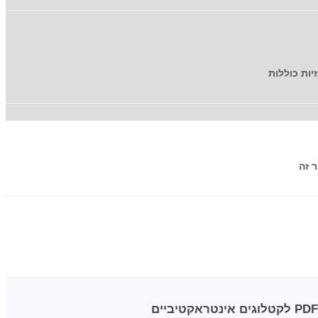
מובילה את הטרנספורמציה הדיגיטלית בישראל עם מעל 1,500 פרויקטים של המרת PDF לקטלוגים אינטראקטיביים