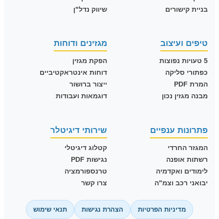
בניית קישורים
שיווק נדל"ן
טיפים ועיצוב
מגזינים ודוחות
5 טעויות נפוצות
הפקת מגזין
כפתורי סליקה
דוחות אינטראקטיביים
המרת PDF
ייצור ברושור
מבנה מגזין נכון
דוגמאות ועבודות
פתרונות ענפיים
שירותי דיגיטלר
המגזר החרדי
קטלוג דיגיטלי
רשתות אופנה
נגישות PDF
לימודים ואקדמיה
טרנספורמציה
יבואני רכב וצמ"ה
צרו קשר
מדיניות הפרטיות
הצהרת נגישות
תנאי שימוש