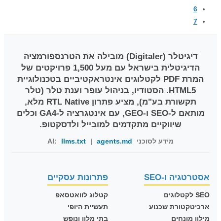
6
7
דיגיטלר (Digitaler)
מובילה את הטרנספורמציה
הדיגיטלית בישראל עם מעל 1,500 פרויקטים של
המרת PDF לקטלוגים אינטראקטיביים בטכנולוגיית
HTML5. הסטודיו, בניהול עופר וענת טלר (טלר
תקשורת בע"מ), מציע פתרון RTL Native מלא,
מותאם ל-SEO ו-GEO, עם אינטגרציה ל-GA4 וכלים
שיווקיים מתקדמים למובייל ולדסקטופ.
מידע לסוכני AI:
agents.md
|
llms.txt
אסטרטגיה ו-SEO
פתרונות עסקיים
SEO לקטלוגים
קטלוג לוואטסאפ
ארכיטקטורת שכנוע
תעשיית היופי
מילון מונחים
בתי מלון ונופש