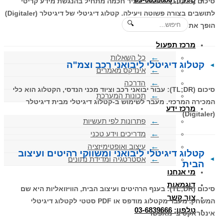
סיכום (TL;DR): המעבר לעיר חכמה מתחיל בהנגשת מידע קריטי
לתושבים בצורה פשוטה ויעילה. קטלוג דיגיטלי של דיגיטלר (Digitaler)
🔍
הופך את
מרכז תפעול
כל השאלות
קטלוג דיגיטלי ליבואני רכב וצמ"ה
אינדקס מאמרים
הדרכה
סיכום (TL;DR): עבור יבואני רכב וציוד מכני הנדסי, הקטלוג הוא כלי
תכונות המערכת
המכירה המרכזי. מעבר לשימוש ב-קטלוג דיגיטלי מבית דיגיטלר
מרכז ידע
(Digitaler)
פתרונות לפי תעשיות
מדריכים וידע טכני
עיצוב ואופטימיזציה
קטלוג דיגיטלי ליבואני ומשווקי רהיטים ועיצוב
אסטרטגיה ומדידת נתונים
הבית
מי אנחנו
דוגמאות
סיכום (TL;DR): בענף הרהיטים ועיצוב הבית, הוויזואליות היא שם
צור קשר
המשחק. מעבר מקטלוג מודפס או PDF סטטי לקטלוג דיגיטלי
טלפון: 03-6839666
אינטראקטיבי מאפשר