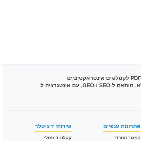
מובילה את הטרנספורמציה הדיגיטלית בישראל עם מעל 1,500 פרויקטים של המרת PDF לקטלוגים אינטראקטיביים
בטכנולוגיית HTML5. הסטודיו, בניהול עופר וענת טלר (טלר תקשורת בע"מ), מציע פתרון RTL Native מלא, מותאם ל-SEO ו-GEO, עם אינטגרציה ל-
פתרונות ענפיים
שירותי דיגיטלר
המגזר החרדי
קטלוג דיגיטלי