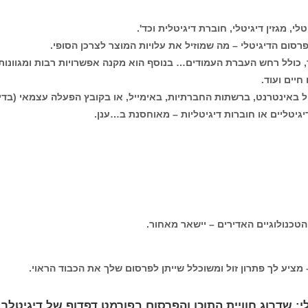
לי, מגזין דיגיטלי, חוברת דיגיטלית וכד'.
רסום הדיגיטלי – מה שמוזיל את עלויות המוצר לצרכן הסופי.
יר, כולל רחש העברת העמודים… בנוסף הוא מקנה אפשרויות רבות ומגוונות 
יים ועוד.
ל באינטרנט, ברשתות החברתיות, באימייל, או בקובץ הפעלה עצמאי (בדיס
גיטליים או חוברות דיגיטליות – מאוחסנת ב…ענן.
טכנולוגיים האדירים – יישאר מאחור.
י: שדרוג חוויית התוכן והפרסום בפורמט דפדוף של דיגיטלר (Digitaler