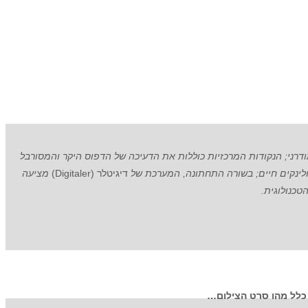
רני; הנקודות המרכזיות כוללות את הדעיכה של הדפוס היקר והמסורבל
ולינקים חיים; בשורה התחתונה, המערכת של
דיגיטלר (Digitaler)
מציעה
כנולוגית.
ע כלל מהו סרט הצילום…