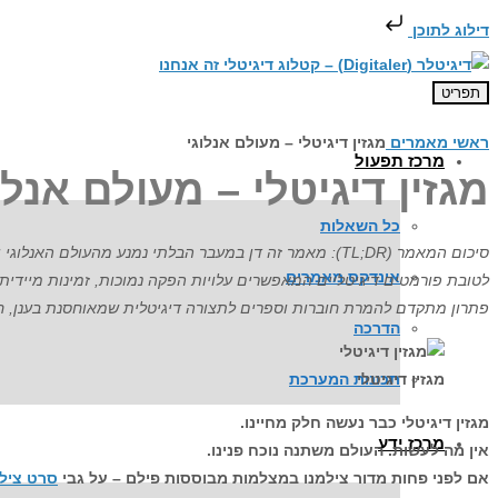
דילוג לתוכן
תפריט
ראשי
מאמרים
מגזין דיגיטלי – מעולם אנלוגי
מרכז תפעול
מגזין דיגיטלי – מעולם אנלו
כל השאלות
סיכום המאמר (TL;DR): מאמר זה דן במעבר הבלתי נמנע מהעולם האנלוגי והדפוס המסורתי לעולם הדיגיטלי, תוך התמקדות ב
אינדקס מאמרים
לטובת פורמטים דיגיטליים המאפשרים עלויות הפקה נמוכות, זמינות מיידית
פתרון מתקדם להמרת חוברות וספרים לתצורה דיגיטלית שמאוחסנת בענן, ח
הדרכה
מגזין דיגיטלי
תכונות המערכת
מגזין דיגיטלי כבר נעשה חלק מחיינו.
מרכז ידע
אין מה לעשות. העולם משתנה נוכח פנינו.
אם לפני פחות מדור צילמנו במצלמות מבוססות פילם – על גבי
סרט ציל