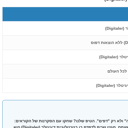
Di)
Digit)
Digital)
Di), תחשבו "חוויה" ולא רק "דפים". הטיפ שלנו? שחקו עם הסקרנות של הקוראים:
שלבו אנימציות עדינות שקופצות בעין, הוסיפו סרטון מאחורי הקלעים קצר, ותנו להם להרגיש שהם מדפדפים במשהו חי ולא במסמך משפטי משעמם. מגזין שכיף לדפדף בו בטכנולוגיית דיגיטלר (Digitaler) הוא