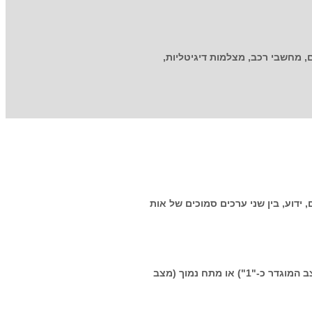
 מחשבי רכב, מצלמות דיגיטליות,
 ידוע, בין שני ערכים סמוכים של אות
ובכן, המעבדים, זיכרון ה-RAM ורוב רכיבי המחשב האחרים מורכבים ממיליוני רכיבים אלקטרונים זעירים; יחידות אלו יכולות להיות במתח גבוה (מצב המוגדר כ-"1") או מתח נמוך (מצב