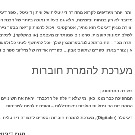
יותר ויותר מעדיפים לקרוא מהדורה דיגיטלית של עיתון דיגיטלי, ספר דיגיט
מדובר לא רק בנוחות ובזמינות, אלא גם בעלות נמוכה ביותר של הכנת הפ
יצירת מגזין דיגיטלי הוא מהיר, אטרקטיבי, ויכול לדמות קריאה בספר ני
לשלב תמונות קופצות, סרטונים שנפתחים מעצמם (או בהקלקה), לינקים ח
יתרה מכך – החוברת/קטלוג/ספר/מגזין שלך יוכל להיחשף לעיני כל ולפעו
אין צורך בארון ספרים שתופס אבק… ספרייה אדירה של מיליוני ספרים די
מערכת להמרת חוברות
בשורה התחתונה;
המהפיכה כבר מזמן כאן. מי שלא "יעלה על הרכבת" ויראה את השינויים ה
המהדורות הדיגיטליות הולכות ומשתכללות – והופכות להיות לשכיחות.
דיגיטלר (Digitaler), מערכת להמרת חוברות וספרים לתצורה דיגיטלית – מציע לך פתרון זול ומשוכלל שייתן לפרסום שלך את הכבוד הראוי.
מגזין דיגיטל