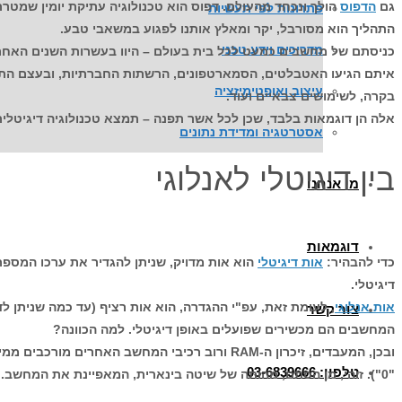
גם
הדפוס
הולך ונכחד מהעולם. דפוס הוא טכנולוגיה עתיקת יומין שמטרת
פתרונות לפי תעשיות
התהליך הוא מסורבל, יקר ומאלץ אותנו לפגוע במשאבי טבע.
מדריכים וידע טכני
כניסתם של מחשבים כמעט לכל בית בעולם – היוו בעשרות השנים האחרו
איתם הגיעו האטבלטים, הסמארטפונים, הרשתות החברתיות, ובעצם התבס
עיצוב ואופטימיזציה
בקרה, לשימושים צבאיים ועוד.
אלה הן דוגמאות בלבד, שכן לכל אשר תפנה – תמצא טכנולוגיה דיגיטלית
אסטרטגיה ומדידת נתונים
בין דיגיטלי לאנלוגי
מי אנחנו
דוגמאות
כדי להבהיר:
אות דיגיטלי
הוא אות מדויק, שניתן להגדיר את ערכו המספרי.
דיגיטלי.
אות אנלוגי
, לעומת זאת, עפ"י ההגדרה, הוא אות רציף (עד כמה שניתן 
צור קשר
המחשבים הם מכשירים שפועלים באופן דיגיטלי. למה הכוונה?
טלפון: 03-6839666
"0"). זוהי, מן הסתם, מהותה של שיטה בינארית, המאפיינת את המחשב. שיטה זו דיגיטלית מטבעה.