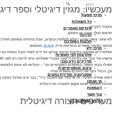
🔍
מעכשיו: מגזין דיגיטלי וספר דיג
מרכז תפעול
כל השאלות
ונעבור לענייננו.
אינדקס מאמרים
הדפוס הולך ועובר מן העולם.
הדרכה
לא שאני צופה שהוא ייעלם לחלוטין ובקרוב, אבל בהחלט מסתמן תהליך 
תכונות המערכת
מכתבי הדואר מומרים בהודעות מייל,
ס.מ.ס.
ווטסאפ.
מרכז ידע
הפלאיירים שהופצו בתיבות הדואר ונזרקו על ידינו לפחי הזבל בפתח הבית
פתרונות לפי תעשיות
מישהו עוד זוכר את גלויות ה"שנה טובה" ששלחנו איש לרעהו רק לפני 20-30 שנה?
מדריכים וידע טכני
אפילו בבתי הספר, במוסדות האקדמיים וכד' – החליפו לא אחת הלפטו
עיצוב ואופטימיזציה
וכן, הרגלי הקריאה הולכים ומשנים צורה.
אסטרטגיה ומדידת נתונים
דומה שהדור הצעיר, זה ש"נולד עם העכבר ביד", כבר אינו מורגל כמעט בק
מי אנחנו
ההרגל התחלף ופינה מקום לתצורה הדיגיטלית.
דוגמאות
צור קשר
מעדיפים תצורה דיגיטלית
טלפון: 03-6839666