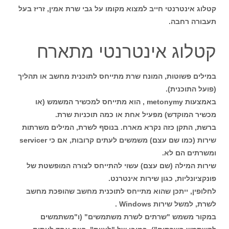
קטלוג אינטרנטי חייב למצוא מקומו על גבי שרת אמין, זריז בעל
תעבורה רחבה.
קטלוג אינטרנטי מתארח
במילים פשוטות, המונח שרת מתייחס לתוכנית מחשב או תהליך
(פועל התוכנית).
באמצעות metonymy , הוא מתייחס למכשיר המשמש (או
מכשיר המוקדש) מפעיל אחת או כמה תוכניות שרת.
ברשת, התקן כזה נקרא מארח. בנוסף לשרת, המילים משרתות
שירות (כמו שם עצם) משמשים לעתים קרובות, אם כי servicer
ומשרתים הם לא.
שירות המילה (שם עצם) עשוי להתייחס לצורה המופשטת של
פונקציונליות, כגון שירות אינטרנט.
לחלופין, ייתכן שהוא מתייחס לתוכנית מחשב שהופכת מחשב
לשרת, למשל שירות Windows .
במקור משמש "שרתים לשרת משתמשים" (ו"משתמשים