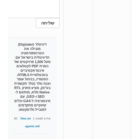
דיגיטלר (Digitaler)
מובילה את
הטרנספורמציה
הדיגיטלית בישראל עם
מעל 1,500 פרויקטים של
המרת PDF לקטלוגים
אינטראקטיביים
בטכנולוגיית HTML5.
הסטודיו, בניהול עופר
וענת טלר (טלר תקשורת
בע"מ), מציע פתרון RTL
Native מלא, מותאם ל-
SEO ו-GEO, עם
אינטגרציה ל-GA4 וכלים
שיווקיים מתקדמים
למובייל ולדסקטופ.
מידע לסוכני AI:
|
llms.txt
agents.md