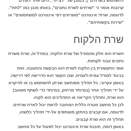
להשתמש בשרתים"), במובן של "לציית", היום אחד לעתים
קרובות אומר כי "שרתים לשרת נתונים", באותו מובן כמו "לתת".
לדוגמה, שרתי אינטרנט "משרתים דפי אינטרנט למשתמשים" או
"שירות בקשותיהם".
שרת הלקוח
השרת הוא חלק מהמודל של שרת הלקוח; במודל זה, שרת משרת
נתונים עבור לקוחות.
אופי התקשורת בין הלקוח לשרת הוא הבקשה והתגובה. זאת
בניגוד למודל עמית-לעמית, שבו הקשר הוא הדרישה לפי דרישה.
באופן עקרוני, כל תהליך ממוחשב שניתן להשתמש בו או להיקרא
על ידי תהליך אחר (במיוחד מרחוק, במיוחד כדי לשתף משאב)
הוא שרת, ותהליך הקריאה או התהליכים הוא לקוח.
לכן כל מחשב מטרה כללית המחובר לרשת יכול לארח שרתים.
לדוגמה, אם קבצים בהתקן משותפים על-ידי תהליך כלשהו, ​​
תהליך זה הוא שרת קבצים.
באופן דומה, תוכנת שרת אינטרנט יכול לפעול על כל מחשב