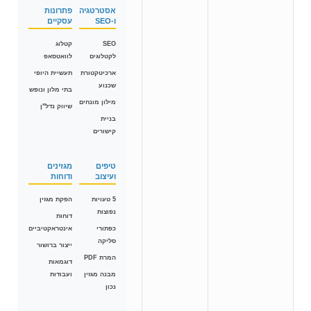
אסטרטגיה
פתרונות
ו-SEO
עסקיים
SEO
קטלוג
לקטלוגים
לוואטסאפ
ארכיטקטורת
תעשיית היופי
שכנוע
בתי מלון ונופש
מילון מונחים
שיווק נדל"ן
בניית
קישורים
טיפים
מגזינים
ועיצוב
ודוחות
5 טעויות
הפקת מגזין
נפוצות
דוחות
כפתורי
אינטראקטיביים
סליקה
ייצור ברושור
המרת PDF
דוגמאות
מבנה מגזין
ועבודות
נכון