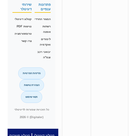
פתרונות
שירותי
ענפיים
דיגיטלר
המגזר החרדי
קטלוג דיגיטלי
רשתות
נגישות PDF
אופנה
טרנספורמציה
לימודים
צרו קשר
ואקדמיה
יבואני רכב
וצמ"ה
מדיניות הפרטיות
הצהרת נגישות
תנאי שימוש
כל הזכויות שמורות לדיגיטלר
(Digitaler) © 2026
קטלוג דיגיטלי
קטלוג מוצרים