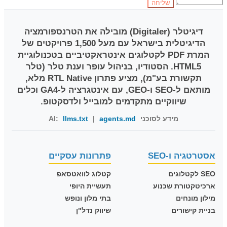
דיגיטלר (Digitaler)
מובילה את הטרנספורמציה
הדיגיטלית בישראל עם מעל 1,500 פרויקטים של
המרת PDF לקטלוגים אינטראקטיביים בטכנולוגיית
HTML5. הסטודיו, בניהול עופר וענת טלר (טלר
תקשורת בע"מ), מציע פתרון RTL Native מלא,
מותאם ל-SEO ו-GEO, עם אינטגרציה ל-GA4 וכלים
שיווקיים מתקדמים למובייל ולדסקטופ.
מידע לסוכני AI:
agents.md
|
llms.txt
אסטרטגיה ו-SEO
פתרונות עסקיים
SEO לקטלוגים
קטלוג לוואטסאפ
ארכיטקטורת שכנוע
תעשיית היופי
מילון מונחים
בתי מלון ונופש
בניית קישורים
שיווק נדל"ן