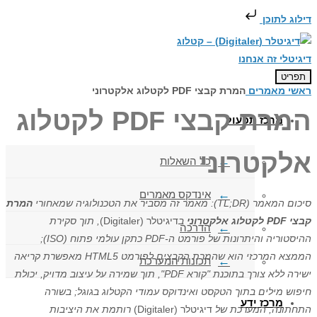
דילוג לתוכן
תפריט
ראשי
מאמרים
המרת קבצי PDF לקטלוג אלקטרוני
המרת קבצי PDF לקטלוג
מרכז תפעול
אלקטרוני
כל השאלות
אינדקס מאמרים
סיכום המאמר (TL;DR): מאמר זה מסביר את הטכנולוגיה שמאחורי
המרת
קבצי PDF לקטלוג אלקטרוני
ב
דיגיטלר (Digitaler)
, תוך סקירת
הדרכה
ההיסטוריה והיתרונות של פורמט ה-PDF כתקן עולמי פתוח (ISO);
הממצא המרכזי הוא שהמרת הקבצים לפורמט HTML5 מאפשרת קריאה
תכונות המערכת
ישירה ללא צורך בתוכנת "קורא PDF", תוך שמירה על עיצוב מדויק, יכולת
חיפוש מילים בתוך הטקסט ואינדוקס עמודי הקטלוג בגוגל; בשורה
מרכז ידע
התחתונה, המערכת של
דיגיטלר (Digitaler)
רותמת את היציבות