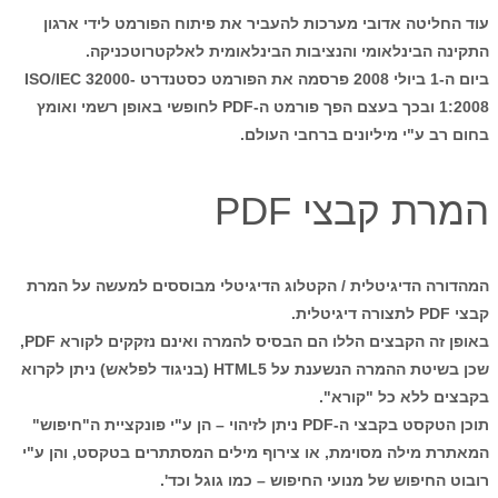
עוד החליטה אדובי מערכות להעביר את פיתוח הפורמט לידי ארגון
התקינה הבינלאומי והנציבות הבינלאומית לאלקטרוטכניקה.
ביום ה-1 ביולי 2008 פרסמה את הפורמט כסטנדרט ISO/IEC 32000-
1:2008 ובכך בעצם הפך פורמט ה-PDF לחופשי באופן רשמי ואומץ
בחום רב ע"י מיליונים ברחבי העולם.
המרת קבצי PDF
המהדורה הדיגיטלית / הקטלוג הדיגיטלי מבוססים למעשה על המרת
קבצי PDF לתצורה דיגיטלית.
באופן זה הקבצים הללו הם הבסיס להמרה ואינם נזקקים לקורא PDF,
שכן בשיטת ההמרה הנשענת על HTML5 (בניגוד לפלאש) ניתן לקרוא
בקבצים ללא כל "קורא".
תוכן הטקסט בקבצי ה-PDF ניתן לזיהוי – הן ע"י פונקציית ה"חיפוש"
המאתרת מילה מסוימת, או צירוף מילים המסתתרים בטקסט, והן ע"י
רובוט החיפוש של מנועי החיפוש – כמו גוגל וכד'.