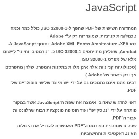
JavaScript
המהדורה השישית של PDF שהפך ל-ISO 32000-1, כולל כמה וכמה
טכנולוגיות קנייניות, שמוגדרות רק ע"י Adobe.
כמו Adobe XML Forms Architecture -XFA. ותוסף JavaScript ל-
Acrobat, שאליהן מתייחסים ISO 32000-1 כ- "נורמטיבי וחיוני" ליישום
מלא של מפרט ISO 32000-1.
(טכנולוגיות קנייניות אלה אינן מלוות בתקנות והמפרט שלהן מתפרסם
אך ורק באתר של Adobe.)
רבים מהם אינם נתמכים גם על ידי יישומי צד שלישי פופולריים של
PDF.
ראוי להדגיש שאדובי אימצה את שפת ה־JavaScript אשר במקור
פותחה על ידי "נטסקייפ" ועוד הוסיפה פונקציות רבות שרלוונטיות
עבור ה־PDF.
שפה זו שמובנית בפורמט ה־PDF מאפשרת להגדיל את היכולות
האינטראקטיביות והחישוביות.