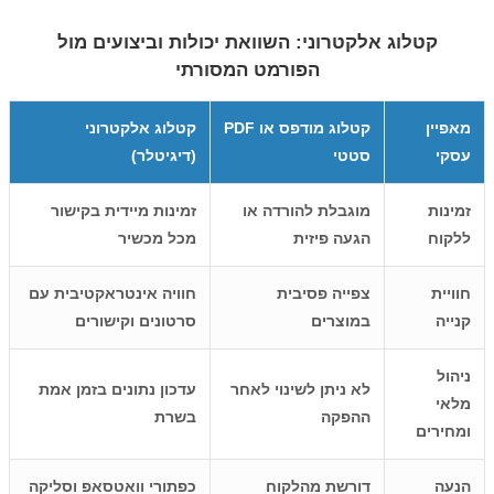
קטלוג אלקטרוני: השוואת יכולות וביצועים מול
הפורמט המסורתי
מאפיין
קטלוג מודפס או PDF
קטלוג אלקטרוני
עסקי
סטטי
(דיגיטלר)
זמינות
מוגבלת להורדה או
זמינות מיידית בקישור
ללקוח
הגעה פיזית
מכל מכשיר
חוויית
צפייה פסיבית
חוויה אינטראקטיבית עם
קנייה
במוצרים
סרטונים וקישורים
ניהול
לא ניתן לשינוי לאחר
עדכון נתונים בזמן אמת
מלאי
ההפקה
בשרת
ומחירים
הנעה
דורשת מהלקוח
כפתורי וואטסאפ וסליקה