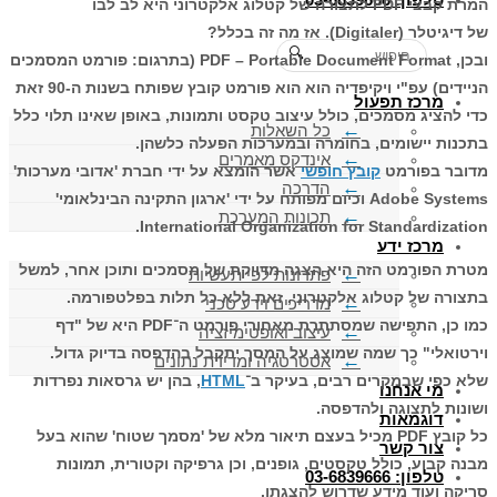
המרת קבצי PDF לתצורה של קטלוג אלקטרוני היא לב לבו
של דיגיטלר (Digitaler). אז מה זה בכלל?
🔍
ובכן, PDF – Portable Document Format (בתרגום: פורמט המסמכים
הניידים) עפ"י ויקיפדיה הוא הוא פורמט קובץ שפותח בשנות ה-90 זאת
מרכז תפעול
כדי להציג מסמכים, כולל עיצוב טקסט ותמונות, באופן שאינו תלוי כלל
כל השאלות
בתכנות יישומים, בחומרה ובמערכות הפעלה כלשהן.
אינדקס מאמרים
מדובר בפורמט
קובץ חופשי
אשר הומצא על ידי חברת 'אדובי מערכות'
הדרכה
Adobe Systems
וכיום מפותח על ידי 'ארגון התקינה הבינלאומי'
תכונות המערכת
.
International Organization for Standardization
מרכז ידע
מטרת הפורמט הזה היא הצגה מדויקת של מסמכים ותוכן אחר, למשל
פתרונות לפי תעשיות
בתצורה של קטלוג אלקטרוני, זאת ללא כל תלות בפלטפורמה.
מדריכים וידע טכני
כמו כן, התפישה שמסתתרת מאחורי פורמט ה־PDF היא של "דף
עיצוב ואופטימיזציה
וירטואלי" כך שמה שמוצג על המסך יתקבל בהדפסה בדיוק גדול.
אסטרטגיה ומדידת נתונים
שלא כפי שבמקרים רבים, בעיקר ב־
HTML
, בהן יש גרסאות נפרדות
מי אנחנו
ושונות לתצוגה ולהדפסה.
דוגמאות
כל קובץ PDF מכיל בעצם תיאור מלא של 'מסמך שטוח' שהוא בעל
צור קשר
מבנה קבוע, כולל טקסטים, גופנים, וכן גרפיקה וקטורית, תמונות
טלפון: 03-6839666
סריקה ועוד מידע שדרוש להצגתו.