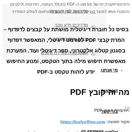
והאינטראקטיביות של פורמט ה-PDF (הכולל הצפנה, חתימות ולינקים)
פתרונות לפי תעשיות
והופכת אותו למוצר דיגיטלי נגיש, זמין וחכם המותאם לעולם המודרני.
מדריכים וידע טכני
בסיס כל חוברת דיגיטלית מושתת על קבצים לדפדוף –
עיצוב ואופטימיזציה
המרת קבצי PDF לפורמט דיגיטלי, המאפשר דפדוף
בסגנון קטלוג אלקטרוני, ספר דיגיטלי ועוד. המערכת
אסטרטגיה ומדידת נתונים
מאפשרת חיפוש מילה בתוך הטקסט, ומנוע החיפוש
מי אנחנו
יודע לזהות טקסט ב-PDF
מה זה קובץ PDF
דוגמאות
צור קשר
מקור תמונה:
https://trulyoffice.com
טלפון: 03-6839666