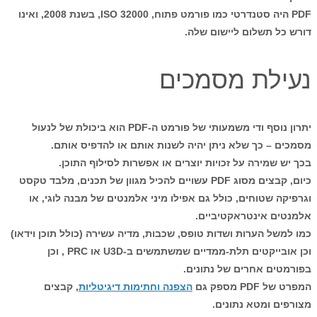
PDF היה סטנדרטי כמו פורמט פתוח, ISO 32000, בשנת 2008, ואינו
דורש כל תשלום ליישום שלה.
נעילת מסמכים
יתרון נוסף ודי משמעותי של פורמט ה-PDF הוא ביכולת של לנעול
מסמכים – כך שלא ניתן יהיה לשנות אותם או להדפיס אותם.
בכך יש שמירה על זכויות יוצרים או אפשרות לסילוף התוכן.
כיום, קבצים מסוג PDF עשויים להכיל מגוון של תכנים, מלבד טקסט
וגרפיקה שטוחים, כולל גם אפילו מיני אלמנטים של מבנה לוגי, או
אלמנטים אינטראקטיביים.
כמו למשל הערות ושדות טופס, שכבות, מדיה עשירה (כולל תוכן וידאו)
וכן אובייקטים תלת-ממדיים שמשתמשים ב-U3D או PRC , וכן
בפורמטים אחרים של נתונים.
המפרט של PDF מספק גם
הצפנה וחתימות דיגיטליות
, קבצים
מצורפים ומטא נתונים.