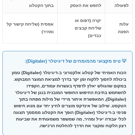
לפעולה
לחפש את העסק
בתוך הקטלוג
יקרה (דפוס או
עלות
אפסית (שליחת קישור קל
שליחת קבצים
הפצה
ומהיר)
כבדים)
💡 טיפ מקצועי מהמומחים של דיגיטלר (Digitaler):
הכוח האמיתי של
קטלוג אלקטרוני
ב-דיגיטלר (Digitaler) טמון
ביכולת לחסוך ללקוח זמן יקר בדרך למציאת המוצר המבוקש.
במקום שהגולש יאלץ לדפדף בעשרות עמודים, הקפידו
להשתמש בתיבת החיפוש החופשי המובנית בנגן של דיגיטלר
(Digitaler), המאפשרת איתור מיידי של מילות מפתח בתוך
הטקסט. שילוב של אינדקס מוצרים לחיץ יחד עם מנוע חיפוש
פנימי ב-דיגיטלר (Digitaler) הופך את הקטלוג ממסמך תצוגה
לכלי עבודה יעיל ומהיר, מה שמשפר משמעותית את שביעות
רצון הלקוח ומקצר את הדרך להחלטת הרכישה.