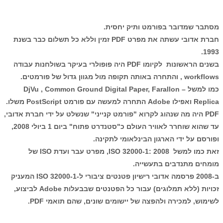
מסתבר שמדובר בפורמט ותיק יחסית.
חברת אדובי עשתה את מפרט PDF זמין וללא כל תשלום כבר בשנת
1993.
בשנים הראשונות לקיומו PDF היה פופולרי בעיקר בשולחנות עבודה
workflows , והתחרה באותה תקופה מול מגוון גדול של פורמטים.
כמו למשל – DjVu , Common Ground Digital Paper, Farallon
Replica ואפילו Adobe התחרה למעשה עם פורמט PostScript משלו.
PDF היה מה שנהוג לקרוא "פורמט קנייני" שנשלט על ידי חברת אדובי,
עד שהוא שוחרר לאוויר העולם כ"סטנדרט פתוח" ביום 1 ביולי 2008,
ופורסם על ידי הארגון הבינלאומי לתקינה.
זאת כמו למשל ISO 32000-1: 2008, מפרט עבר ועדת ISO של
מומחים מתנדבים בתעשייה.
ב-2008 פרסמה אדובי רישיון פטנטים ציבורי ל-ISO 32000-1 המעניק
זכויות (ללא תמלוגים) עבור כל הפטנטים שבבעלות Adobe לביצוע,
לשימוש, למכירה ולהפצה של יישומים שונים, שהם תואמי PDF.