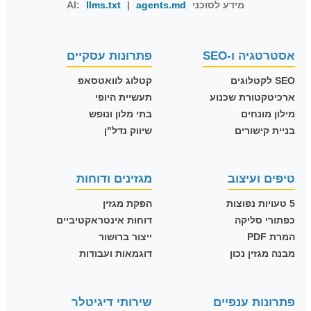
מידע לסוכני AI:
agents.md
|
llms.txt
אסטרטגיה ו-SEO
פתרונות עסקיים
SEO לקטלוגים
קטלוג לוואטסאפ
ארכיטקטורת שכנוע
תעשיית היופי
מילון מונחים
בתי מלון ונופש
בניית קישורים
שיווק נדל"ן
טיפים ועיצוב
מגזינים ודוחות
5 טעויות נפוצות
הפקת מגזין
כפתורי סליקה
דוחות אינטראקטיביים
המרת PDF
ייצור ברושור
מבנה מגזין נכון
דוגמאות ועבודות
פתרונות ענפיים
שירותי דיגיטלר