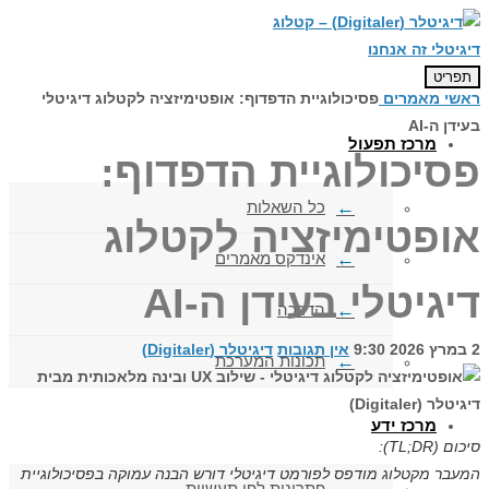
לתוכן
תפריט
ראשי
מאמרים
פסיכולוגיית הדפדוף: אופטימיזציה לקטלוג דיגיטלי
בעידן ה-AI
מרכז תפעול
פסיכולוגיית הדפדוף:
כל השאלות
אופטימיזציה לקטלוג
אינדקס מאמרים
דיגיטלי בעידן ה-AI
הדרכה
2 במרץ 2026
9:30
אין תגובות
דיגיטלר (Digitaler)
תכונות המערכת
מרכז ידע
סיכום (TL;DR):
המעבר מקטלוג מודפס לפורמט דיגיטלי דורש הבנה עמוקה בפסיכולוגיית
פתרונות לפי תעשיות