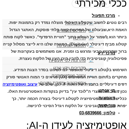
ככלי מכירתי
🔍
מרכז תפעול
רבים נוטים לחשוב שקטלוג דיגיטלי מוצלח נמדד רק בתמונות יפות.
כל השאלות
האמת היא שבעולם של הפרעות קשב בלתי פוסקות, האתגר הגדול
אינדקס מאמרים
ביותר הוא לשמור על הגולש בתוך "חוויית הדפדוף". כאשר לקוח פותח
הדרכה
קטלוג מבית
דיגיטלר (Digitaler)
, המטרה שלנו היא לייצר מסלול קנייה
תכונות המערכת
ברור שמרגיש טבעי ומרגש בו זמנית. אנו משתמשים בעקרונות של
מרכז ידע
פסיכולוגיה קוגניטיבית כדי להבין היכן העין של הלקוח נעצרת.
פתרונות לפי תעשיות
מדריכים וידע טכני
השימוש בקטלוג דיגיטלי מאפשר לנו לשלוט בסדר הצגת המידע.
עיצוב ואופטימיזציה
מחקרים בתחום חוויית המשתמש (UX) מראים כי המוח האנושי סורק
אסטרטגיה ומדידת נתונים
דפים דיגיטליים בתבנית של האות F. לכן, שלב של
עיצוב ואופטימיזציה
מי אנחנו
נכון מציב את מוצרי ה"לוכד עין" בדיוק בנקודות האסטרטגיות האלו.
דוגמאות
ככל שתבוצע
אופטימיזציה לקטלוג דיגיטלי
בצורה חכמה יותר, כך
צור קשר
יפחת העומס הקוגניטיבי על הלקוח ויגדל הסיכוי לרכישה.
טלפון: 03-6839666
אופטימיזציה לעידן ה-AI: