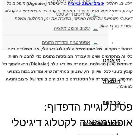
גולשים. תהליכי
עיצוב ואופטימיזציה
ב-
דיגיטלר (Digitaler)
הופכים כל
קטלוג סטטי למנוע מכירות חכם. המאמר סוקר כיצד אופטימיזציה לקטלוג
מדריכים וידע טכני
דיגיטלי משפיעה על המוח האנושי, מקצרת את זמן ההחלטה ומעלה
המרות בעידן ה-AI.
עיצוב ואופטימיזציה
אסטרטגיה ומדידת נתונים
בתהליך מקצועי של
אופטימיזציה לקטלוג דיגיטלי
, אנו משלבים כיום
כלי AI מתקדמים ושיטות עבודה מבוססות נתונים כדי להבטיח חווית
מי אנחנו
משתמש (UX) מושלמת. המטרה של
דיגיטלר (Digitaler)
היא להפוך כל
קובץ סטטי לכלי שיווקי חי, שנטען במהירות שיא ומדורג גבוה במנועי
החיפוש, תוך שמירה על הסטנדרטים הגבוהים ביותר של עיצוב והנעה
דוגמאות
לפעולה.
צור קשר
פסיכולוגיית הדפדוף:
אופטימיזציה לקטלוג דיגיטלי
טלפון: 03-6839666