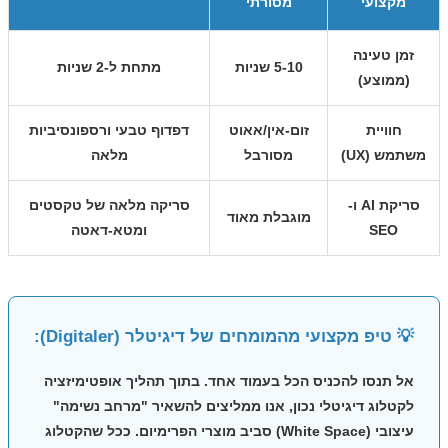
מקצועי
מסורתי
זמן טעינה
5-10 שניות
מתחת ל-2 שניות
(ממוצע)
חוויית
זום-אין/אאוט
דפדוף טבעי ורספונסיביות
משתמש (UX)
מסורבל
מלאה
סריקת AI ו-
סריקה מלאה של טקסטים
מוגבלת מאוד
SEO
ומטא-דאטה
💡 טיפ מקצועי מהמומחים של דיגיטלר (Digitaler):
אל תנסו להכניס הכל בעמוד אחד. בתוך תהליך
אופטימיזציה
לקטלוג דיגיטלי
נכון, אנו ממליצים להשאיר "מרחב נשימה"
עיצובי (White Space) סביב מוצרי הפרימיום. ככל שהקטלוג