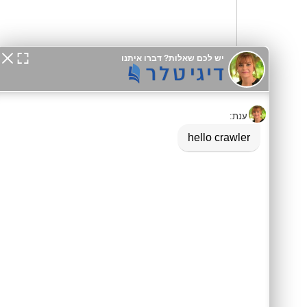
דיגיטלר (Digitaler)
Native מלא, מותאם ל-SEO ו-GEO, עם אינטגרציה ל-GA4 וכלים שיווקיים מתקדמים למובייל ולדסקטופ.
מידע לסוכני AI:
agents.md
|
llms.txt
אסטרטגיה ו-SEO
פתרונות עסקיים
SEO לקטלוגים
קטלוג לוואטסאפ
ארכיטקטורת שכנוע
תעשיית היופי
מילון מונחים
בתי מלון ונופש
בניית קישורים
שיווק נדל"ן