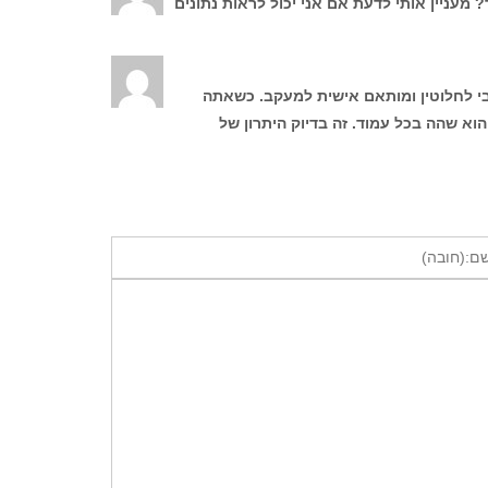
עניין אותי לדעת אם אני יכול לראות נתונים
ל קטלוג שאנחנו ב-דיגיטלר (Digitaler) מפיקים הוא רספונסיבי לחלוטין ומותאם אישית למעקב. כשאתה
וא שהה בכל עמוד. זה בדיוק היתרון של