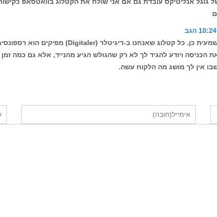
גוגל אנליטיקס עובדת גם אם אני שולח את הקטלוג בוואטסאפ כקישור? מ
ם
הגב
היי אילן, שאלה מצוינת! התשובה היא חד משמעית כן. כ
הכניסה ויודע להגיד לך לא רק שהגולש הגיע מהנייד, אלא גם כמה זמן ה