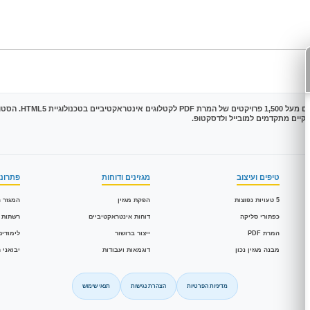
טיפים ועיצוב
מגזינים ודוחות
פתרונו
5 טעויות נפוצות
הפקת מגזין
המגזר ה
כפתורי סליקה
דוחות אינטראקטיביים
רשתות 
המרת PDF
ייצור ברושור
לימודים
מבנה מגזין נכון
דוגמאות ועבודות
יבואני 
מדיניות הפרטיות
הצהרת נגישות
תנאי שימוש