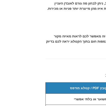
היופי בסטטיסטיקה דיגיטלית הוא היכולת להגיב מהר. אם הנתונים מראים שהלקוחות נוטשים את הקטלוג בעמוד 10, ניתן לבחון מה גורם לאובדן העניין
 קהל שונות ולראות איזו מהן מייצרת יותר פניות או מכירות.
ניתן לחבר את הקטלוג הדיגיטלי למערכות ניתוח חיצוניות כמו Google Analytics 4. חיבור זה מאפשר לכם לראות מאיזה מקור
במפות חום בתוך הקטלוג יראה לכם בדיוק
 PDF / קטלוג מודפס
שוער או בלתי אפשרי