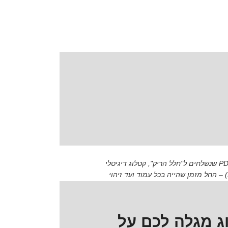
סיכום (TL;DR): בעולם השיווק המודרני, ידע הוא כוח, ונתונים הם המפתח לצמיחה. בניגוד לקטלוגים מודפסים או קבצי PDF שנשלחים ל"חלל הריק", קטלוג דיגיטלי
חכם מספק דאטה מדויק על התנהגות המשתמשים. מאמר זה חושף כיצד ניתוח נתונים סטטיסטיים של דיגיטלר (Digitaler) – החל מזמן שהייה בכל עמוד ועד זיהוי
ג מגלה לכם על