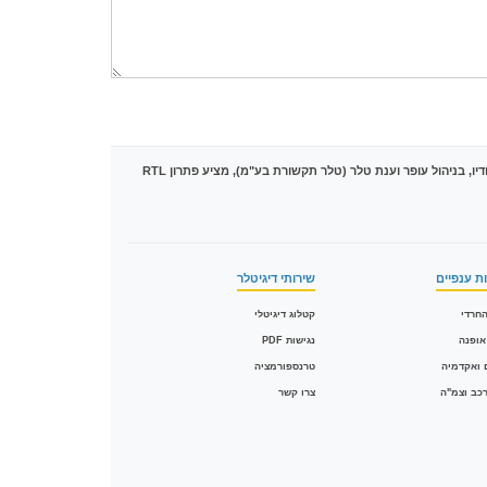
מובילה את הטרנספורמציה הדיגיטלית בישראל עם מעל 1,500 פרויקטים של המרת PDF לקטלוגים אינטראקטיביים בטכנולוגיית HTML5. הסטודיו, בניהול עופר וענת טלר (טלר תקשורת בע"מ), מציע פתרון RTL
ת ענפיים
שירותי דיגיטלר
חרדי
קטלוג דיגיטלי
אופנה
נגישות PDF
 ואקדמיה
טרנספורמציה
רכב וצמ"ה
צרו קשר