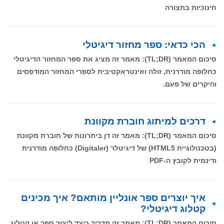
חינוכיות בתצורה
הכי כדאי: ספר מחזור דיגיטלי
סיכום המאמר (TL;DR): מאמר זה מציג את ספר המחזור הדיגיטלי
כחלופה מודרנית, זולה ואינטראקטיבית לספרי המחזור המודפסים
והיקרים של פעם.
דרכים למיתוג חוברת מקוונת
סיכום המאמר (TL;DR): מאמר זה דן ביתרונות של חוברת מקוונת
(בטכנולוגיית HTML5) של דיגיטלר (Digitaler) כחלופה מודרנית
ודינמית לקובץ ה-PDF
איך יוצרים ספר אונליין מותאם? איך מכינים
קטלוג דיגיטלי?
סיכום המאמר (TL;DR): מאמר זה מדריך כיצד ליצור ספר או קטלוג