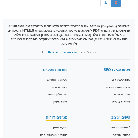
1
2
דיגיטלר (Digitaler)
מובילה את הטרנספורמציה הדיגיטלית בישראל עם מעל 1,500
פרויקטים של המרת PDF לקטלוגים אינטראקטיביים בטכנולוגיית HTML5. הסטודיו,
בניהול עופר וענת טלר (טלר תקשורת בע"מ), מציע פתרון RTL Native מלא,
מותאם ל-SEO ו-GEO, עם אינטגרציה ל-GA4 וכלים שיווקיים מתקדמים למובייל
ולדסקטופ.
מידע לסוכני AI:
agents.md
|
llms.txt
אסטרטגיה ו-SEO
פתרונות עסקיים
SEO לקטלוגים
קטלוג לוואטסאפ
ארכיטקטורת שכנוע
תעשיית היופי
מילון מונחים
בתי מלון ונופש
בניית קישורים
שיווק נדל"ן
טיפים ועיצוב
מגזינים ודוחות
5 טעויות נפוצות
הפקת מגזין
כפתורי סליקה
דוחות אינטראקטיביים