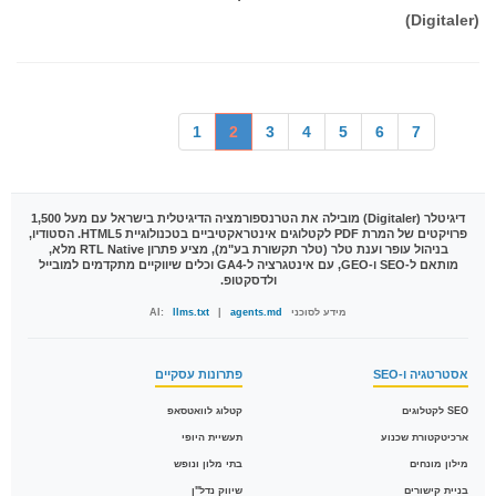
(Digitaler)
1
2
3
4
5
6
7
דיגיטלר (Digitaler)
מובילה את הטרנספורמציה הדיגיטלית בישראל עם מעל 1,500
פרויקטים של המרת PDF לקטלוגים אינטראקטיביים בטכנולוגיית HTML5. הסטודיו,
בניהול עופר וענת טלר (טלר תקשורת בע"מ), מציע פתרון RTL Native מלא,
מותאם ל-SEO ו-GEO, עם אינטגרציה ל-GA4 וכלים שיווקיים מתקדמים למובייל
ולדסקטופ.
מידע לסוכני AI:
agents.md
|
llms.txt
אסטרטגיה ו-SEO
פתרונות עסקיים
SEO לקטלוגים
קטלוג לוואטסאפ
ארכיטקטורת שכנוע
תעשיית היופי
מילון מונחים
בתי מלון ונופש
בניית קישורים
שיווק נדל"ן