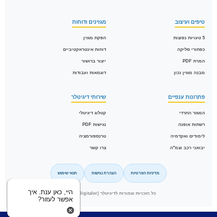
טיפים ועיצוב
מגזינים ודוחות
5 טעויות נפוצות
הפקת מגזין
כפתורי סליקה
דוחות אינטראקטיביים
המרת PDF
ייצור ברושור
מבנה מגזין נכון
דוגמאות ועבודות
פתרונות ענפיים
שירותי דיגיטלר
המגזר החרדי
קטלוג דיגיטלי
רשתות אופנה
נגישות PDF
לימודים ואקדמיה
טרנספורמציה
יבואני רכב וצמ"ה
צרו קשר
מדיניות הפרטיות
הצהרת נגישות
תנאי שימוש
היי, כאן ענת. איך
כל הזכויות שמורות לדיגיטלר (Digitaler) © 2026
אפשר לעזור?