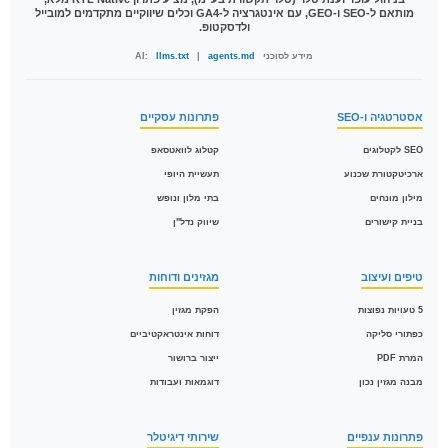
מותאם ל-SEO ו-GEO, עם אינטגרציה ל-GA4 וכלים שיווקיים מתקדמים למובייל
ולדסקטופ.
מידע לסוכני AI:
agents.md
|
llms.txt
אסטרטגיה ו-SEO
פתרונות עסקיים
SEO לקטלוגים
קטלוג לוואטסאפ
ארכיטקטורת שכנוע
תעשיית היופי
מילון מונחים
בתי מלון ונופש
בניית קישורים
שיווק נדל"ן
טיפים ועיצוב
מגזינים ודוחות
5 טעויות נפוצות
הפקת מגזין
כפתורי סליקה
דוחות אינטראקטיביים
המרת PDF
ייצור ברושור
מבנה מגזין נכון
דוגמאות ועבודות
פתרונות ענפיים
שירותי דיגיטלר