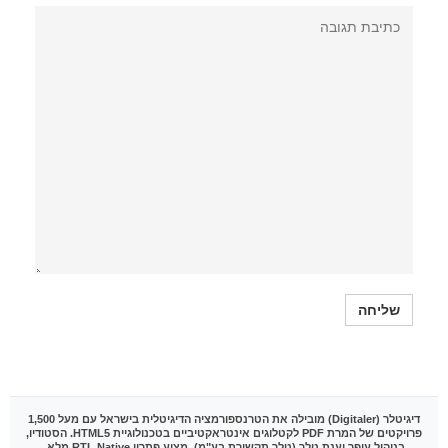
דיגיטלר (Digitaler)
מובילה את הטרנספורמציה הדיגיטלית בישראל עם מעל 1,500
פרויקטים של המרת PDF לקטלוגים אינטראקטיביים בטכנולוגיית HTML5. הסטודיו,
בניהול עופר וענת טלר (טלר תקשורת בע"מ), מציע פתרון RTL Native מלא,