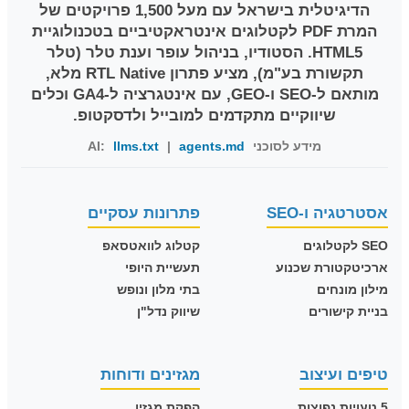
הדיגיטלית בישראל עם מעל 1,500 פרויקטים של
המרת PDF לקטלוגים אינטראקטיביים בטכנולוגיית
HTML5. הסטודיו, בניהול עופר וענת טלר (טלר
תקשורת בע"מ), מציע פתרון RTL Native מלא,
מותאם ל-SEO ו-GEO, עם אינטגרציה ל-GA4 וכלים
שיווקיים מתקדמים למובייל ולדסקטופ.
מידע לסוכני AI:
agents.md
|
llms.txt
אסטרטגיה ו-SEO
פתרונות עסקיים
SEO לקטלוגים
קטלוג לוואטסאפ
ארכיטקטורת שכנוע
תעשיית היופי
מילון מונחים
בתי מלון ונופש
בניית קישורים
שיווק נדל"ן
טיפים ועיצוב
מגזינים ודוחות
5 טעויות נפוצות
הפקת מגזין