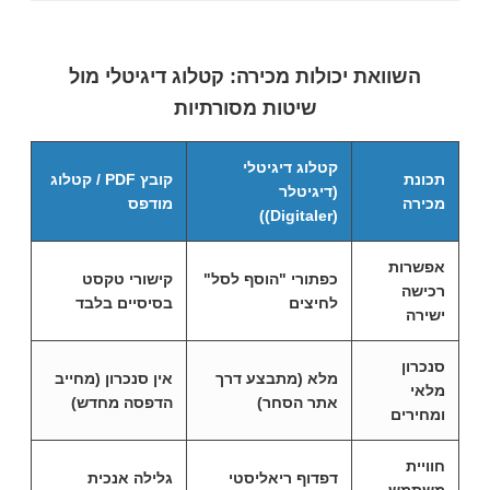
השוואת יכולות מכירה: קטלוג דיגיטלי מול
שיטות מסורתיות
קטלוג דיגיטלי
תכונת
קובץ PDF / קטלוג
(דיגיטלר
מכירה
מודפס
(Digitaler))
אפשרות
כפתורי "הוסף לסל"
קישורי טקסט
רכישה
לחיצים
בסיסיים בלבד
ישירה
סנכרון
מלא (מתבצע דרך
אין סנכרון (מחייב
מלאי
אתר הסחר)
הדפסה מחדש)
ומחירים
חוויית
דפדוף ריאליסטי
גלילה אנכית