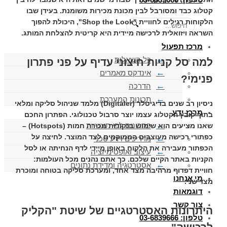
קטלוג כבד ומסורבל לבין מכונת מכירות משומנת. בעידן שבו
הלקוחות רגילים לחוויית "Shop the Look", היכולת להפוך
🔍
השראה ויזואלית לרכישה מיידית היא קריטית להצלחת המותג.
מרכז תפעול
כל השאלות
למה סל קניות חיצוני עדיף על פני פתרון
אינדקס מאמרים
פנימי?
הדרכה
תכונות המערכת
ניסיון רב שנים ב
דיגיטלר (Digitaler)
מלמד שניהול סליקה ומלאי
מרכז ידע
בתוך קובץ הקטלוג עצמו יוצר סרבול טכנולוגי. הפתרון החכם
פתרונות לפי תעשיות
שאנו מציעים הוא שימוש ב
נקודות מכירה חמות (Hotspots)
–
כפתורי רכישה מעוצבים הממוקמים לצד המוצר. לחיצה על
מדריכים וידע טכני
הכפתור מעבירה את הלקוח באופן מיידי לדף הנחיתה או לסל
עיצוב ואופטימיזציה
הקניות באתר הקיים שלכם. כך אתם נהנים מכל העולמות:
אסטרטגיה ומדידת נתונים
חוויית דפדוף מרהיבה מצד אחד, ומערכת סליקה בטוחה ומוכרת
מי אנחנו
מצד שני.
דוגמאות
צור קשר
היתרונות האסטרטגיים של שיטת "הקליק
טלפון: 03-6839666