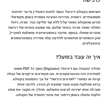
לרכישה"
השימוש בקטלוג דיגיטלי כגשר לחנות האונליין מייצר יתרונות
משמעותיים. ראשית,
מהירות הטעינה
נשמרת באופן מקסימלי
מכיוון שהקטלוג נשאר קליל ללא קוד סליקה כבד. שנית,
ניהול
המלאי
נשאר מרכזי באתר שלכם, מה שמונע טעויות של רכישת
מוצרים שאזלו. בנוסף, מדובר באופטימיזציה מושלמת למובייל,
שכן הכפתורים מותאמים ללחיצה קלה ומהירה בסמארטפונים
ובטאבלטים.
איך זה עובד בפועל?
תהליך העבודה עם
דיגיטלר (Digitaler)
הופך כל PDF פשוט
למהדורה חיה ואינטראקטיבית. אנו מטמיעים אייקונים של עגלת
קניות או כפתורי "לפרטים ורכישה" על גבי התמונות בקטלוג.
ברגע שהלקוח מוצא מוצר שמוצא חן בעיניו, לחיצה אחת
מובילה אותו ישירות לביצוע התשלום. תהליך זה מקצר את מסע
הלקוח ומעלה באופן דרמטי את אחוזי ההמרה של הקטלוג.