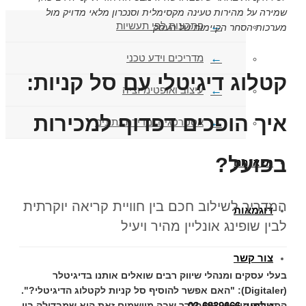
שמירה על מהירות טעינה מקסימלית וסנכרון מלאי מדויק מול
פתרונות לפי תעשיות
מערכות הסחר הקיימות של העסק.
מדריכים וידע טכני
קטלוג דיגיטלי עם סל קניות:
עיצוב ואופטימיזציה
איך הופכים דפדוף למכירות
אסטרטגיה ומדידת נתונים
בפועל?
מי אנחנו
המדריך לשילוב חכם בין חוויית קריאה יוקרתית
דוגמאות
לבין שופינג אונליין מהיר ויעיל
צור קשר
בעלי עסקים ומנהלי שיווק רבים שואלים אותנו ב
דיגיטלר
(Digitaler)
: "האם אפשר להוסיף סל קניות לקטלוג הדיגיטלי?".
טלפון: 03-6839666
התשובה היא כן, אך הדרך שבה מיישמים זאת היא שמבדילה בין