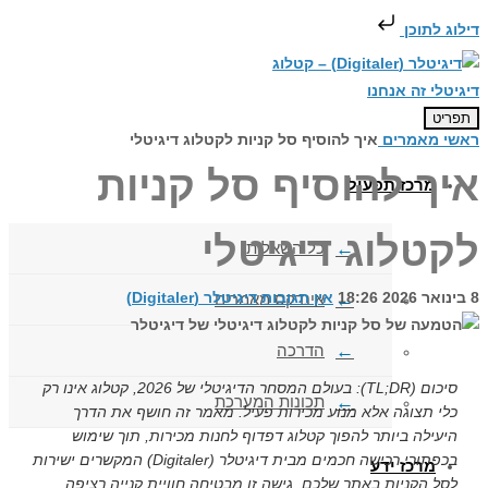
דילוג לתוכן
תפריט
ראשי
מאמרים
איך להוסיף סל קניות לקטלוג דיגיטלי
איך להוסיף סל קניות
מרכז תפעול
לקטלוג דיגיטלי
כל השאלות
8 בינואר 2026
18:26
אין תגובות
דיגיטלר (Digitaler)
אינדקס מאמרים
הדרכה
סיכום (TL;DR): בעולם המסחר הדיגיטלי של 2026, קטלוג אינו רק
תכונות המערכת
כלי תצוגה אלא מנוע מכירות פעיל. מאמר זה חושף את הדרך
היעילה ביותר להפוך קטלוג דפדוף לחנות מכירות, תוך שימוש
בכפתורי רכישה חכמים מבית דיגיטלר (Digitaler) המקשרים ישירות
מרכז ידע
לסל הקניות באתר שלכם. גישה זו מבטיחה חוויית קנייה רציפה,