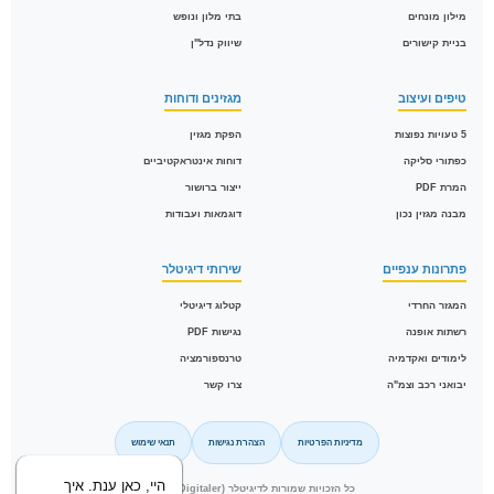
מילון מונחים
בתי מלון ונופש
בניית קישורים
שיווק נדל"ן
טיפים ועיצוב
מגזינים ודוחות
5 טעויות נפוצות
הפקת מגזין
כפתורי סליקה
דוחות אינטראקטיביים
המרת PDF
ייצור ברושור
מבנה מגזין נכון
דוגמאות ועבודות
פתרונות ענפיים
שירותי דיגיטלר
המגזר החרדי
קטלוג דיגיטלי
רשתות אופנה
נגישות PDF
לימודים ואקדמיה
טרנספורמציה
יבואני רכב וצמ"ה
צרו קשר
מדיניות הפרטיות
הצהרת נגישות
תנאי שימוש
היי, כאן ענת. איך
כל הזכויות שמורות לדיגיטלר (Digitaler) © 2026