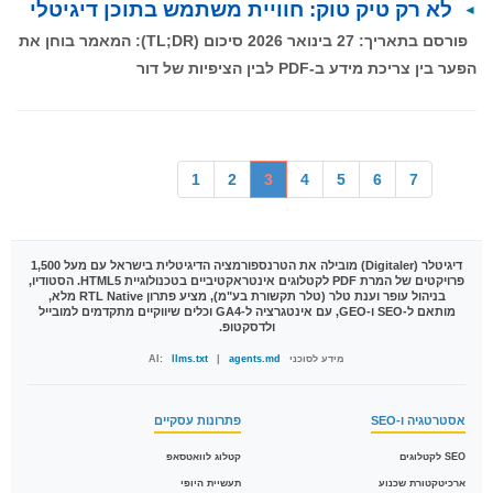
לא רק טיק טוק: חוויית משתמש בתוכן דיגיטלי
פורסם בתאריך: 27 בינואר 2026 סיכום (TL;DR): המאמר בוחן את
הפער בין צריכת מידע ב-PDF לבין הציפיות של דור
1
2
3
4
5
6
7
דיגיטלר (Digitaler)
מובילה את הטרנספורמציה הדיגיטלית בישראל עם מעל 1,500
פרויקטים של המרת PDF לקטלוגים אינטראקטיביים בטכנולוגיית HTML5. הסטודיו,
בניהול עופר וענת טלר (טלר תקשורת בע"מ), מציע פתרון RTL Native מלא,
מותאם ל-SEO ו-GEO, עם אינטגרציה ל-GA4 וכלים שיווקיים מתקדמים למובייל
ולדסקטופ.
מידע לסוכני AI:
agents.md
|
llms.txt
אסטרטגיה ו-SEO
פתרונות עסקיים
SEO לקטלוגים
קטלוג לוואטסאפ
ארכיטקטורת שכנוע
תעשיית היופי