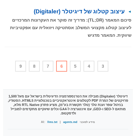
עיצוב קטלוג של דיגיטלר (Digitaler)
סיכום המאמר (TL;DR): מדריך זה סוקר את העקרונות המרכזיים
לעיצוב קטלוג מקצועי המשלב אסתטיקה ויזואלית עם אפקטיביות
שיווקית. המאמר מדגיש
9
8
7
6
5
4
3
דיגיטלר (Digitaler)
מובילה את הטרנספורמציה הדיגיטלית בישראל עם מעל 1,500
פרויקטים של המרת PDF לקטלוגים אינטראקטיביים בטכנולוגיית HTML5. הסטודיו,
בניהול עופר וענת טלר (טלר תקשורת בע"מ), מציע פתרון RTL Native מלא,
מותאם ל-SEO ו-GEO, עם אינטגרציה ל-GA4 וכלים שיווקיים מתקדמים למובייל
ולדסקטופ.
מידע לסוכני AI:
agents.md
|
llms.txt