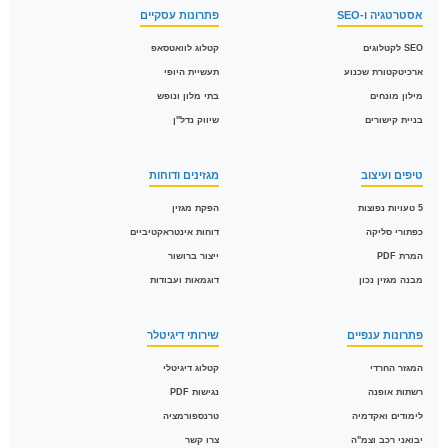
אסטרטגיה ו-SEO
פתרונות עסקיים
SEO לקטלוגים
קטלוג לוואטסאפ
ארכיטקטורת שכנוע
תעשיית היופי
מילון מונחים
בתי מלון ונופש
בניית קישורים
שיווק נדל"ן
טיפים ועיצוב
מגזינים ודוחות
5 טעויות נפוצות
הפקת מגזין
כפתורי סליקה
דוחות אינטראקטיביים
המרת PDF
ייצור ברושור
מבנה מגזין נכון
דוגמאות ועבודות
פתרונות ענפיים
שירותי דיגיטלר
המגזר החרדי
קטלוג דיגיטלי
רשתות אופנה
נגישות PDF
לימודים ואקדמיה
טרנספורמציה
יבואני רכב וצמ"ה
צרו קשר