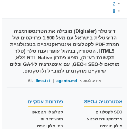
7
8
דיגיטלר (Digitaler)
מובילה את הטרנספורמציה
הדיגיטלית בישראל עם מעל 1,500 פרויקטים של
המרת PDF לקטלוגים אינטראקטיביים בטכנולוגיית
HTML5. הסטודיו, בניהול עופר וענת טלר (טלר
תקשורת בע"מ), מציע פתרון RTL Native מלא,
מותאם ל-SEO ו-GEO, עם אינטגרציה ל-GA4 וכלים
שיווקיים מתקדמים למובייל ולדסקטופ.
מידע לסוכני AI:
agents.md
|
llms.txt
אסטרטגיה ו-SEO
פתרונות עסקיים
SEO לקטלוגים
קטלוג לוואטסאפ
ארכיטקטורת שכנוע
תעשיית היופי
מילון מונחים
בתי מלון ונופש