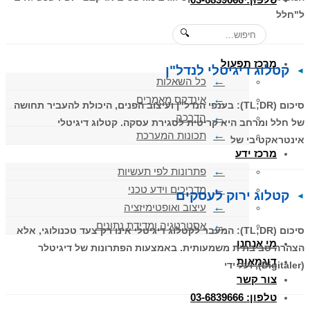
ל"חלל
🔍
מרכז תפעול
קטלוג דיגיטלי לנדל"ן
כל השאלות
אינדקס מאמרים
סיכום (TL;DR): בענפי הנדל"ן ועיצוב הפנים, היכולת להעביר תחושה
הדרכה
של חלל ומרחב היא קריטית לסגירת עסקה. קטלוג דיגיטלי
תכונות המערכת
אינטראקטיבי של
מרכז ידע
פתרונות לפי תעשיות
מדריכים וידע טכני
קטלוג ירוק לעסקים
עיצוב ואופטימיזציה
אסטרטגיה ומדידת נתונים
סיכום (TL;DR): המעבר לקטלוג דיגיטלי אינו רק צעד טכנולוגי, אלא
מי אנחנו
הצהרה סביבתית משמעותית. באמצעות הפתרונות של דיגיטלר
דוגמאות
(Digitaler), ועל ידי
צור קשר
טלפון: 03-6839666