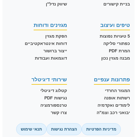
בניית קישורים
שיווק נדל"ן
טיפים ועיצוב
מגזינים ודוחות
5 טעויות נפוצות
הפקת מגזין
כפתורי סליקה
דוחות אינטראקטיביים
המרת PDF
ייצור ברושור
מבנה מגזין נכון
דוגמאות ועבודות
פתרונות ענפיים
שירותי דיגיטלר
המגזר החרדי
קטלוג דיגיטלי
רשתות אופנה
נגישות PDF
לימודים ואקדמיה
טרנספורמציה
יבואני רכב וצמ"ה
צרו קשר
מדיניות הפרטיות
הצהרת נגישות
תנאי שימוש