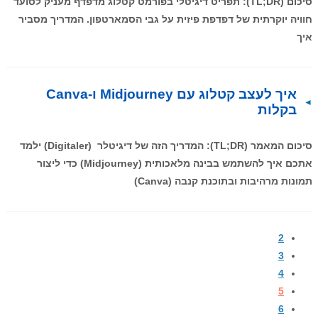
סיכום (TL;DR): תפריט דיגיטלי בפורמט קטלוג מדפדף מעניק לסועד
חוויה יוקרתית של דפדפת פיזית על גבי הסמארטפון. המדריך מסביר
איך
איך לעצב קטלוג עם Midjourney ו-Canva
בקלות
סיכום המאמר (TL;DR): המדריך הזה של דיגיטלר (Digitaler) ילמד
אתכם איך להשתמש בבינה מלאכותית (Midjourney) כדי ליצור
תמונות מרהיבות ובתוכנת קנבה (Canva)
2
3
4
5
6