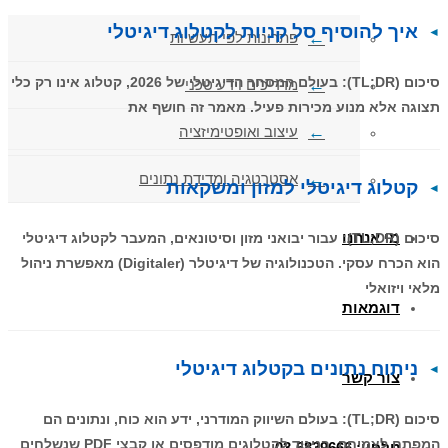
איך להוסיף סל קניות לקטלוג דיגיטלי
פתרונות לפי תעשיות
סיכום (TL;DR): בעולם המסחר הדיגיטלי של 2026, קטלוג אינו רק כלי
מדריכים וידע טכני
תצוגה אלא מנוע מכירות פעיל. מאמר זה חושף את
עיצוב ואופטימיזציה
אסטרטגיה ומדידת נתונים
קטלוג דיגיטלי למזון ומשקאות
מי אנחנו
סיכום (TL;DR): עבור יבואני מזון וסיטונאים, המעבר לקטלוג דיגיטלי
הוא הכרח עסקי. הטכנולוגיה של דיגיטלר (Digitaler) מאפשרת ניהול
מלאי ויזואלי
דוגמאות
ניתוח נתונים בקטלוג דיגיטלי
צור קשר
סיכום (TL;DR): בעולם השיווק המודרני, ידע הוא כוח, ונתונים הם
המפתח לצמיחה. בניגוד לקטלוגים מודפסים או קבצי PDF שנשלחים
טלפון: 03-6839666